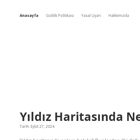
Anasayfa
Gizlilik Politikası
Yasal Uyarı
Hakkımızda
Ev
Yıldız Haritasında N
ve
Tarih: Eylül 27, 2024
Hikaye