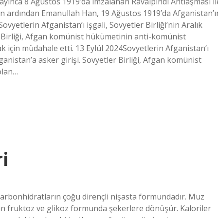
mayınca 8 Ağustos 1919’da imzalanan Ravalpindi Antlaşması il
anın ardından Emanullah Han, 19 Ağustos 1919’da Afganistan’ı
ovyetlerin Afganistan’ı işgali, Sovyetler Birliği’nin Aralık
r Birliği, Afgan komünist hükümetinin anti-komünist
 için müdahale etti. 13 Eylül 2024Sovyetlerin Afganistan’ı
fganistan’a asker girişi. Sovyetler Birliği, Afgan komünist
olan…
i
karbonhidratların çoğu dirençli nişasta formundadır. Muz
an fruktoz ve glikoz formunda şekerlere dönüşür. Kaloriler