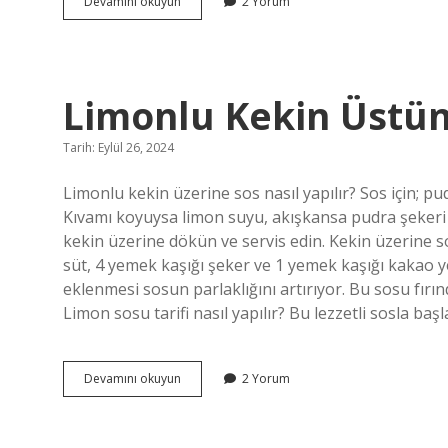
Bir
Devamını okuyun
2 Yorum
Çakmağın
Ömrü
Ne
Kadardır
Limonlu Kekin Üstüne
Tarih: Eylül 26, 2024
Limonlu kekin üzerine sos nasıl yapılır? Sos için; p
Kıvamı koyuysa limon suyu, akışkansa pudra şekeri
kekin üzerine dökün ve servis edin. Kekin üzerine sos
süt, 4 yemek kaşığı şeker ve 1 yemek kaşığı kakao y
eklenmesi sosun parlaklığını artırıyor. Bu sosu fırı
Limon sosu tarifi nasıl yapılır? Bu lezzetli sosla ba
Limonlu
Devamını okuyun
2 Yorum
Kekin
Üstüne
Sosu