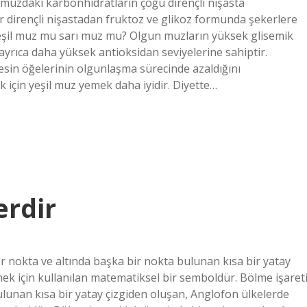
 muzdaki karbonhidratların çoğu dirençli nişasta
 dirençli nişastadan fruktoz ve glikoz formunda şekerlere
 Yeşil muz mu sarı muz mu? Olgun muzların yüksek glisemik
r ayrıca daha yüksek antioksidan seviyelerine sahiptir.
esin öğelerinin olgunlaşma sürecinde azaldığını
 için yeşil muz yemek daha iyidir. Diyette…
erdir
r nokta ve altında başka bir nokta bulunan kısa bir yatay
ek için kullanılan matematiksel bir semboldür. Bölme işaret
ulunan kısa bir yatay çizgiden oluşan, Anglofon ülkelerde