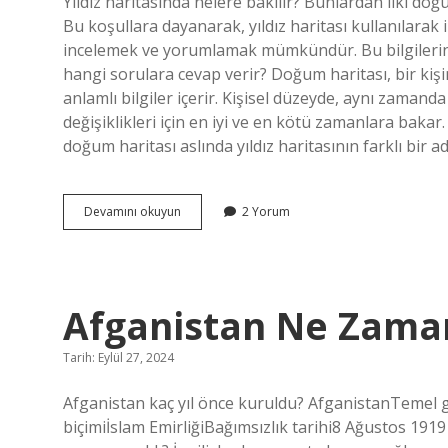
Yıldız haritasında nelere bakılır? Bunlardan ilki doğ
Yazılar
Bu koşullara dayanarak, yıldız haritası kullanılarak i
incelemek ve yorumlamak mümkündür. Bu bilgilerin 
hangi sorulara cevap verir? Doğum haritası, bir kiş
anlamlı bilgiler içerir. Kişisel düzeyde, aynı zaman
değişiklikleri için en iyi ve en kötü zamanlara bakar.
doğum haritası aslında yıldız haritasının farklı bir adl
Yıldız
Devamını okuyun
2 Yorum
Haritasında
Ne
Sorulur
Afganistan Ne Zama
Tarih: Eylül 27, 2024
Afganistan kaç yıl önce kuruldu? AfganistanTemel
biçimiİslam EmirliğiBağımsızlık tarihi8 Ağustos 191