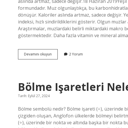
aslında artmaz, sadece değişir.18 Haziran 2019Yeşil
formundadır. Muz olgunlaştıkça, bu karbonhidratlar
dönüşür. Kaloriler aslında artmaz, sadece değişir.
indeksi, hızlı sindirildiklerini gösterir. Olgun muzla
Araştırmalar, muzlardaki belirli miktardaki makro b
göstermektedir. Daha fazla vitamin ve mineral almak
1
Devamını okuyun
2 Yorum
Yeşil
Muz
Kaç
Kalori
Bölme Işaretleri Nel
Tarih: Eylül 27, 2024
Bölme sembolü nedir? Bölme işareti (÷), üzerinde bi
çizgiden oluşan, Anglofon ülkelerde bölmeyi belirtm
(÷), üzerinde bir nokta ve altında başka bir nokta b