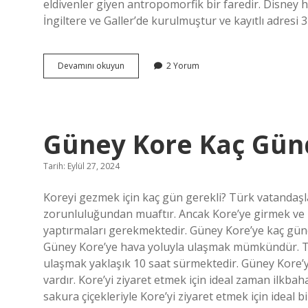
eldivenler giyen antropomorfik bir faredir. Disney
İngiltere ve Galler’de kurulmuştur ve kayıtlı adresi
Minnie
Devamını okuyun
2 Yorum
Mouse
Hangi
Ülkenin
Güney Kore Kaç Günd
Tarih: Eylül 27, 2024
Koreyi gezmek için kaç gün gerekli? Türk vatandaşlar
zorunluluğundan muaftır. Ancak Kore’ye girmek ve 
yaptırmaları gerekmektedir. Güney Kore’ye kaç günde
Güney Kore’ye hava yoluyla ulaşmak mümkündür. Tür
ulaşmak yaklaşık 10 saat sürmektedir. Güney Kore’ye
vardır. Kore’yi ziyaret etmek için ideal zaman ilkbah
sakura çiçekleriyle Kore’yi ziyaret etmek için ideal 