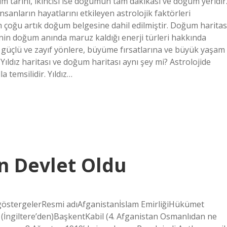
um tarihi, ikincisi ise doğumun tam dakikası ve doğum yeridir
nsanların hayatlarını etkileyen astrolojik faktörleri
çoğu artık doğum belgesine dahil edilmiştir. Doğum haritas
inin doğum anında maruz kaldığı enerji türleri hakkında
da güçlü ve zayıf yönlere, büyüme fırsatlarına ve büyük yaşam
 Yıldız haritası ve doğum haritası aynı şey mi? Astrolojide
a temsilidir. Yıldız…
n Devlet Oldu
 göstergelerResmi adıAfganistanİslam EmirliğiHükümet
9 (İngiltere’den)BaşkentKabil (4. Afganistan Osmanlıdan ne