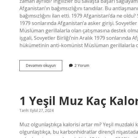
zaman ayrıldı? İngilizler bu savaşta başarı sağlaya
Afganistan’ın bağımsızlığını tanıdılar. Bu antlaşm
bağımsızlığını ilan etti. 1979 Afganistan’da ne oldu? S
1979 sonlarında Afganistan’a asker girişi. Sovyetle
Müslüman gerillalarla olan çatışmasına destek olmak
işgali, Sovyetler Birliği’nin Aralık 1979 sonlarında A
hükümetinin anti-komünist Müslüman gerillalarla 
Afganistan
Devamını okuyun
2 Yorum
Ne
Zaman
Devlet
Oldu
1 Yeşil Muz Kaç Kalor
Tarih: Eylül 27, 2024
Muz olgunlaştıkça kalorisi artar mı? Yeşil muzdaki 
olgunlaştıkça, bu karbonhidratlar dirençli nişastad