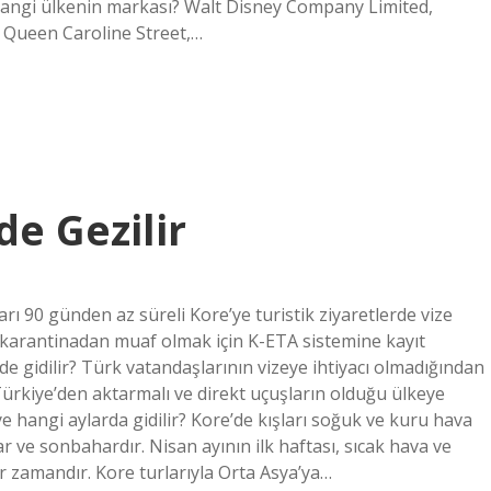
 hangi ülkenin markası? Walt Disney Company Limited,
 3 Queen Caroline Street,…
e Gezilir
ı 90 günden az süreli Kore’ye turistik ziyaretlerde vize
karantinadan muaf olmak için K-ETA sistemine kayıt
 gidilir? Türk vatandaşlarının vizeye ihtiyacı olmadığından
kiye’den aktarmalı ve direkt uçuşların olduğu ülkeye
 hangi aylarda gidilir? Kore’de kışları soğuk ve kuru hava
ar ve sonbahardır. Nisan ayının ilk haftası, sıcak hava ve
bir zamandır. Kore turlarıyla Orta Asya’ya…