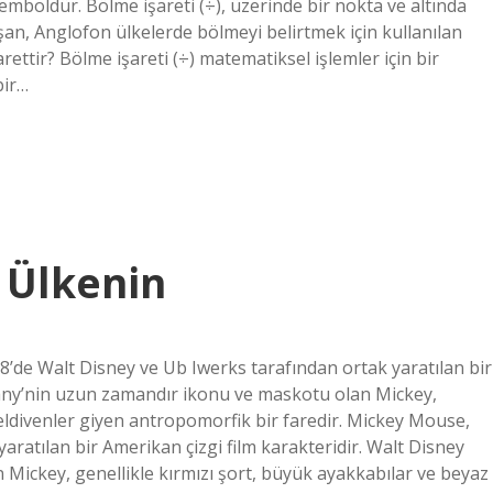
emboldür. Bölme işareti (÷), üzerinde bir nokta ve altında
şan, Anglofon ülkelerde bölmeyi belirtmek için kullanılan
ettir? Bölme işareti (÷) matematiksel işlemler için bir
bir…
 Ülkenin
’de Walt Disney ve Ub Iwerks tarafından ortak yaratılan bir
pany’nin uzun zamandır ikonu ve maskotu olan Mickey,
 eldivenler giyen antropomorfik bir faredir. Mickey Mouse,
ratılan bir Amerikan çizgi film karakteridir. Walt Disney
ickey, genellikle kırmızı şort, büyük ayakkabılar ve beyaz