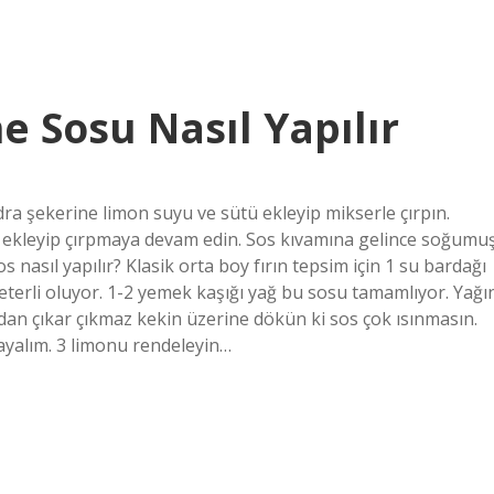
 Sosu Nasıl Yapılır
udra şekerine limon suyu ve sütü ekleyip mikserle çırpın.
 ekleyip çırpmaya devam edin. Sos kıvamına gelince soğumu
 nasıl yapılır? Klasik orta boy fırın tepsim için 1 su bardağı
eterli oluyor. 1-2 yemek kaşığı yağ bu sosu tamamlıyor. Yağı
ndan çıkar çıkmaz kekin üzerine dökün ki sos çok ısınmasın.
şlayalım. 3 limonu rendeleyin…