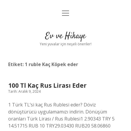
menüyü
Anasayfa
aç
Gizlilik Politikası
Ev ve Hikaye
Yasal Uyarı
Yeni yuvalar için neşeli öneriler!
Hakkımızda
Etiket:
1 ruble Kaç Köpek eder
100 Tl Kaç Rus Lirası Eder
Tarih: Aralık 9, 2024
1 Türk TL’si kaç Rus Rublesi eder? Döviz
dönüştürücü uygulamamızı indirin. Dönüşüm
oranları Türk Lirası / Rus Rublesi1 2.90343 TRY 5
14.51715 RUB 10 TRY29.03430 RUB20 58.06860