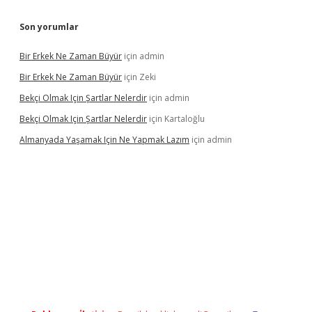
Son yorumlar
Bir Erkek Ne Zaman Büyür
için
admin
Bir Erkek Ne Zaman Büyür
için
Zeki
Bekçi Olmak Için Şartlar Nelerdir
için
admin
Bekçi Olmak Için Şartlar Nelerdir
için
Kartaloğlu
Almanyada Yaşamak Için Ne Yapmak Lazım
için
admin
ton bet güncel