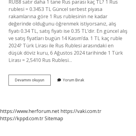
RUB8 satır daha 1 tane Rus parası kaç TL? 1 Rus
rublesi = 0.3453 TL Güncel serbest piyasa
rakamlarına göre 1 Rus rublesinin ne kadar
değerinde olduğunu öğrenmek istiyorsanız, alış
fiyatı 0.34 TL, satış fiyatı ise 0.35 TL’dir. En güncel alış
ve satış fiyatları bugün 14 Kasım’da. 1 TL kaç ruble
2024? Türk Lirası ile Rus Rublesi arasındaki en
düşük döviz kuru, 6 Ağustos 2024 tarihinde 1 Türk
Lirası = 2,5410 Rus Rublesi…
100
Devamını okuyun
Yorum Bırak
Tl
Kaç
Rus
Lirası
Eder
https://www.herforum.net
https://vaki.com.tr
https://kppd.com.tr
Sitemap