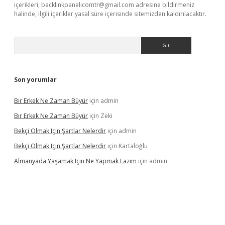
içerikleri,
backlinkpanelicomtr@gmail.com
adresine bildirmeniz
halinde, ilgili içerikler yasal süre içerisinde sitemizden kaldırılacaktır.
Arama
Son yorumlar
Bir Erkek Ne Zaman Büyür
için
admin
Bir Erkek Ne Zaman Büyür
için
Zeki
Bekçi Olmak Için Şartlar Nelerdir
için
admin
Bekçi Olmak Için Şartlar Nelerdir
için
Kartaloğlu
Almanyada Yaşamak Için Ne Yapmak Lazım
için
admin