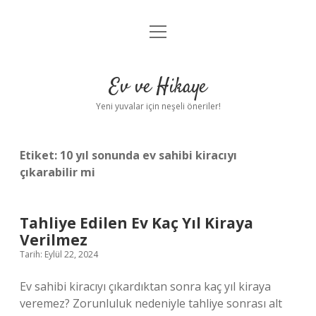
menüyü
Anasayfa
aç
Gizlilik Politikası
Ev ve Hikaye
Yasal Uyarı
Yeni yuvalar için neşeli öneriler!
Hakkımızda
Etiket:
10 yıl sonunda ev sahibi kiracıyı
çıkarabilir mi
Tahliye Edilen Ev Kaç Yıl Kiraya
Verilmez
Tarih: Eylül 22, 2024
Ev sahibi kiracıyı çıkardıktan sonra kaç yıl kiraya
veremez? Zorunluluk nedeniyle tahliye sonrası alt