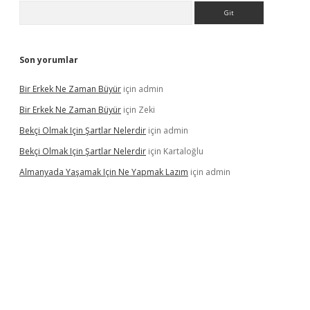
Arama
Son yorumlar
Bir Erkek Ne Zaman Büyür
için
admin
Bir Erkek Ne Zaman Büyür
için
Zeki
Bekçi Olmak Için Şartlar Nelerdir
için
admin
Bekçi Olmak Için Şartlar Nelerdir
için
Kartaloğlu
Almanyada Yaşamak Için Ne Yapmak Lazım
için
admin
ton bet güncel