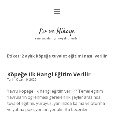
menüyü
Anasayfa
aç
Gizlilik Politikası
Ev ve Hikaye
Yasal Uyarı
Yeni yuvalar için neşeli öneriler!
Hakkımızda
Etiket:
2 aylık köpeğe tuvalet eğitimi nasıl verilir
Köpeğe Ilk Hangi Eğitim Verilir
Tarih: Ocak 19, 2025
Yavru köpeğe ilk hangi eğitim verilir? Temel eğitim:
Yavruların öğrenmesi gereken ilk şeyler arasında
tuvalet eğitimi, yürüyüş, yanınızda kalma ve oturma
ve yatma pozisyonları yer alır. Bu beceriler