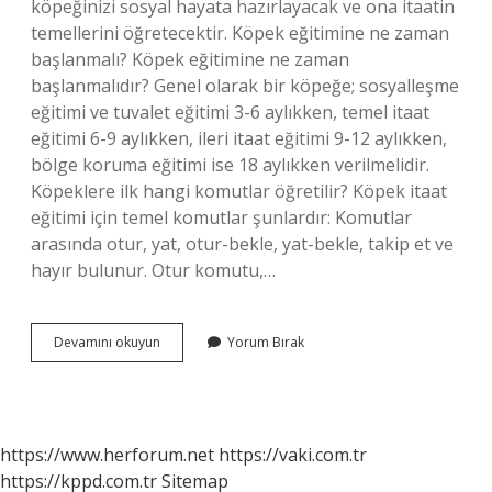
köpeğinizi sosyal hayata hazırlayacak ve ona itaatin
temellerini öğretecektir. Köpek eğitimine ne zaman
başlanmalı? Köpek eğitimine ne zaman
başlanmalıdır? Genel olarak bir köpeğe; sosyalleşme
eğitimi ve tuvalet eğitimi 3-6 aylıkken, temel itaat
eğitimi 6-9 aylıkken, ileri itaat eğitimi 9-12 aylıkken,
bölge koruma eğitimi ise 18 aylıkken verilmelidir.
Köpeklere ilk hangi komutlar öğretilir? Köpek itaat
eğitimi için temel komutlar şunlardır: Komutlar
arasında otur, yat, otur-bekle, yat-bekle, takip et ve
hayır bulunur. Otur komutu,…
Köpeğe
Devamını okuyun
Yorum Bırak
Ilk
Hangi
Eğitim
Verilir
https://www.herforum.net
https://vaki.com.tr
https://kppd.com.tr
Sitemap