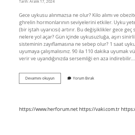
Tarih: Aralık 17, 2024
Gece uykusu alınmazsa ne olur? Kilo alımı ve obezite:
ghrelin hormonlarının seviyelerini etkiler. Uyku yet
(bir iştah uyarıcısı) artırır. Bu değişiklikler gece 
nelere yol açar? Gün içinde uykusuzluğa, aşırı sinir
sisteminin zayıflamasına ne sebep olur? 1 saat uyk
uyumaya çalışmalısınız. 90 ila 110 dakika uyumak
verir ve uyandığınızda sersemliği en aza indirebilir.
Gece
Devamını okuyun
Yorum Bırak
Uykusu
Almazsak
Ne
Olur
https://www.herforum.net
https://vaki.com.tr
https: