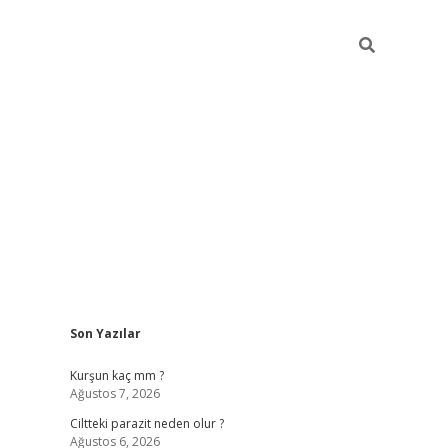
Sidebar
Son Yazılar
hilton bet 
Kurşun kaç mm ?
Ağustos 7, 2026
Ciltteki parazit neden olur ?
Ağustos 6, 2026