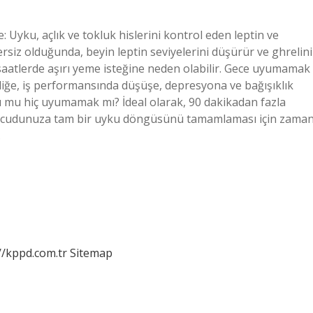
 Uyku, açlık ve tokluk hislerini kontrol eden leptin ve
ersiz olduğunda, beyin leptin seviyelerini düşürür ve ghrelini
geç saatlerde aşırı yeme isteğine neden olabilir. Gece uyumamak
liliğe, iş performansında düşüşe, depresyona ve bağışıklık
u mu hiç uyumamak mı? İdeal olarak, 90 dakikadan fazla
 vücudunuza tam bir uyku döngüsünü tamamlaması için zama
…
//kppd.com.tr
Sitemap