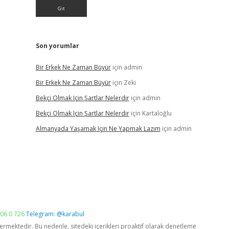
Son yorumlar
Bir Erkek Ne Zaman Büyür
için
admin
Bir Erkek Ne Zaman Büyür
için
Zeki
Bekçi Olmak Için Şartlar Nelerdir
için
admin
Bekçi Olmak Için Şartlar Nelerdir
için
Kartaloğlu
Almanyada Yaşamak Için Ne Yapmak Lazım
için
admin
06 0 726
Telegram: @karabul
vermektedir. Bu nedenle, sitedeki içerikleri proaktif olarak denetleme