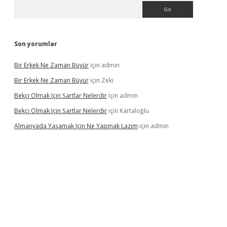
Arama
Son yorumlar
Bir Erkek Ne Zaman Büyür
için
admin
Bir Erkek Ne Zaman Büyür
için
Zeki
Bekçi Olmak Için Şartlar Nelerdir
için
admin
Bekçi Olmak Için Şartlar Nelerdir
için
Kartaloğlu
Almanyada Yaşamak Için Ne Yapmak Lazım
için
admin
ton bet güncel