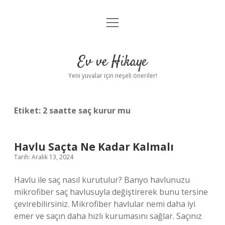
menüyü
Anasayfa
aç
Gizlilik Politikası
Ev ve Hikaye
Yasal Uyarı
Yeni yuvalar için neşeli öneriler!
Hakkımızda
Etiket:
2 saatte saç kurur mu
Havlu Saçta Ne Kadar Kalmalı
Tarih: Aralık 13, 2024
Havlu ile saç nasıl kurutulur? Banyo havlunuzu
mikrofiber saç havlusuyla değiştirerek bunu tersine
çevirebilirsiniz. Mikrofiber havlular nemi daha iyi
emer ve saçın daha hızlı kurumasını sağlar. Saçınız