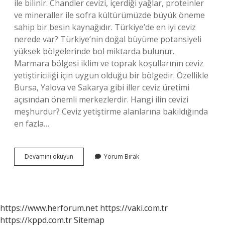
ile bilinir. Chandler cevizi, içerdiği yağlar, proteinler
ve mineraller ile sofra kültürümüzde büyük öneme
sahip bir besin kaynağıdır. Türkiye’de en iyi ceviz
nerede var? Türkiye’nin doğal büyüme potansiyeli
yüksek bölgelerinde bol miktarda bulunur.
Marmara bölgesi iklim ve toprak koşullarının ceviz
yetiştiriciliği için uygun olduğu bir bölgedir. Özellikle
Bursa, Yalova ve Sakarya gibi iller ceviz üretimi
açısından önemli merkezlerdir. Hangi ilin cevizi
meşhurdur? Ceviz yetiştirme alanlarına bakıldığında
en fazla…
Türkiyede
Devamını okuyun
Yorum Bırak
En
Kaliteli
Ceviz
Hangisi
https://www.herforum.net
https://vaki.com.tr
https://kppd.com.tr
Sitemap