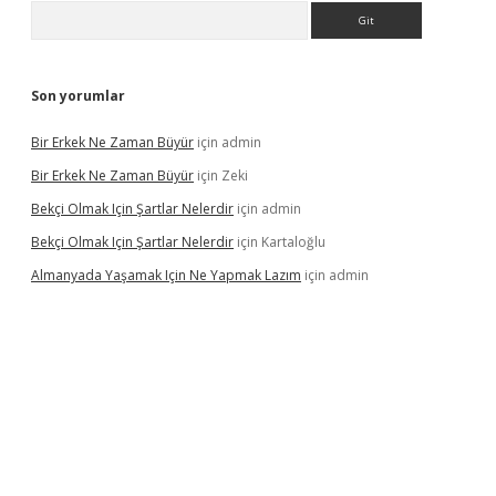
Arama
Son yorumlar
Bir Erkek Ne Zaman Büyür
için
admin
Bir Erkek Ne Zaman Büyür
için
Zeki
Bekçi Olmak Için Şartlar Nelerdir
için
admin
Bekçi Olmak Için Şartlar Nelerdir
için
Kartaloğlu
Almanyada Yaşamak Için Ne Yapmak Lazım
için
admin
ton bet güncel