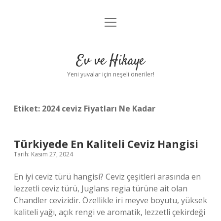
menüyü
Anasayfa
aç
Gizlilik Politikası
Ev ve Hikaye
Yasal Uyarı
Yeni yuvalar için neşeli öneriler!
Hakkımızda
Etiket:
2024 ceviz Fiyatları Ne Kadar
Türkiyede En Kaliteli Ceviz Hangisi
Tarih: Kasım 27, 2024
En iyi ceviz türü hangisi? Ceviz çeşitleri arasında en
lezzetli ceviz türü, Juglans regia türüne ait olan
Chandler cevizidir. Özellikle iri meyve boyutu, yüksek
kaliteli yağı, açık rengi ve aromatik, lezzetli çekirdeği