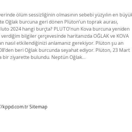
rinde ölüm sessizliğinin olmasının sebebi yüzyılın en büyü
’te Oğlak burcuna geri dönen Plüton’un toprak aurası,
Pluto 2024 hangi burçta? PLUTO’nun Kova burcuna yeniden
ve verdiğim bilgiler çerçevesinde haritanızda OĞLAK ve KOVA
n nasıl etkilendiğinizi anlamanız gerekiyor. Plüton şu an
2008’den beri Oğlak burcunda seyahat ediyor. Plüton, 23 Mart
a bir ziyarette bulundu. Neptün Oğlak…
//kppd.com.tr
Sitemap