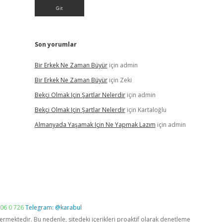
Son yorumlar
Bir Erkek Ne Zaman Büyür
için
admin
Bir Erkek Ne Zaman Büyür
için
Zeki
Bekçi Olmak Için Şartlar Nelerdir
için
admin
Bekçi Olmak Için Şartlar Nelerdir
için
Kartaloğlu
Almanyada Yaşamak Için Ne Yapmak Lazım
için
admin
06 0 726
Telegram: @karabul
vermektedir. Bu nedenle, sitedeki içerikleri proaktif olarak denetleme