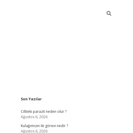
Sidebar
Son Yazılar
hilton bet 
Ciltteki parazit neden olur ?
Ağustos 6, 2026
Kulağımızın iki görevi nedir ?
Ağustos 6, 2026