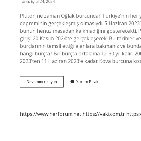
Tarih: Eylül 24, 2024
Plüton ne zaman Oğlak burcunda? Türkiye’nin her ye
depreminin gerçekleşmiş olmasıydı. 5 Haziran 2023
bunun henüz masadan kalkmadığını gösterecekti. 
girişi 20 Kasım 2024’te gerçekleşecek. Bu tarihler 
burçlarının temsil ettiği alanlara bakmanız ve bunda
hangi burçta? Bir burçta ortalama 12-30 yıl kalır. 
2023’ten 11 Haziran 2023’e kadar Kova burcuna kıs
Plüton
Devamını okuyun
Yorum Bırak
Oğlak
2024
Ne
Zaman
https://www.herforum.net
https://vaki.com.tr
https: