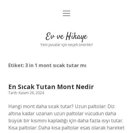
menüyü
Anasayfa
aç
Gizlilik Politikası
Ev ve Hikaye
Yasal Uyarı
Yeni yuvalar için neşeli öneriler!
Hakkımızda
Etiket:
3 in 1 mont sıcak tutar mı
En Sıcak Tutan Mont Nedir
Tarih: Kasım 26, 2024
Hangi mont daha sıcak tutar? Uzun paltolar: Diz
altına kadar uzanan uzun paltolar vücudun daha
büyük bir kısmını kapladığı için daha fazla ısıyı tutar.
Kısa paltolar: Daha kısa paltolar esas olarak hareket