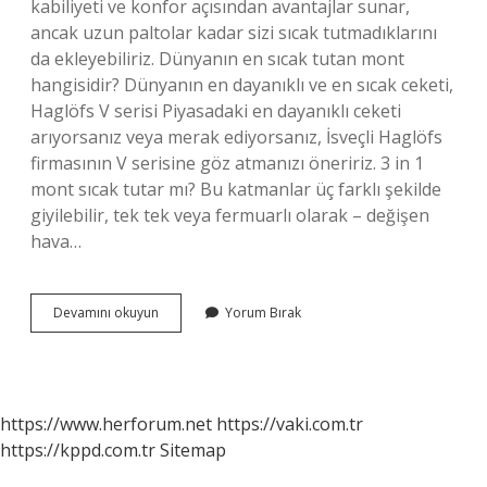
kabiliyeti ve konfor açısından avantajlar sunar,
ancak uzun paltolar kadar sizi sıcak tutmadıklarını
da ekleyebiliriz. Dünyanın en sıcak tutan mont
hangisidir? Dünyanın en dayanıklı ve en sıcak ceketi,
Haglöfs V serisi Piyasadaki en dayanıklı ceketi
arıyorsanız veya merak ediyorsanız, İsveçli Haglöfs
firmasının V serisine göz atmanızı öneririz. 3 in 1
mont sıcak tutar mı? Bu katmanlar üç farklı şekilde
giyilebilir, tek tek veya fermuarlı olarak – değişen
hava…
En
Devamını okuyun
Yorum Bırak
Sıcak
Tutan
Mont
Nedir
https://www.herforum.net
https://vaki.com.tr
https://kppd.com.tr
Sitemap