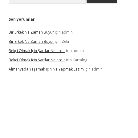
Son yorumlar
Bir Erkek Ne Zaman Büyür
için
admin
Bir Erkek Ne Zaman Büyür
için
Zeki
Bekçi Olmak Için Şartlar Nelerdir
için
admin
Bekçi Olmak Için Şartlar Nelerdir
için
Kartaloğlu
Almanyada Yaşamak Için Ne Yapmak Lazım
için
admin
güncel