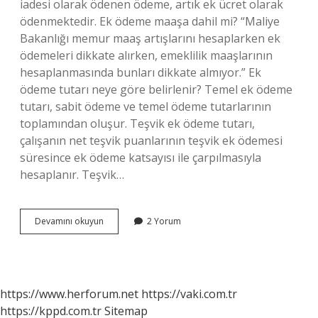
iadesi olarak ödenen ödeme, artık ek ücret olarak
ödenmektedir. Ek ödeme maaşa dahil mi? “Maliye
Bakanlığı memur maaş artışlarını hesaplarken ek
ödemeleri dikkate alırken, emeklilik maaşlarının
hesaplanmasında bunları dikkate almıyor.” Ek
ödeme tutarı neye göre belirlenir? Temel ek ödeme
tutarı, sabit ödeme ve temel ödeme tutarlarının
toplamından oluşur. Teşvik ek ödeme tutarı,
çalışanın net teşvik puanlarının teşvik ek ödemesi
süresince ek ödeme katsayısı ile çarpılmasıyla
hesaplanır. Teşvik…
4A
Devamını okuyun
2 Yorum
Emekli
Ek
Ödeme
Tutarı
Nedir
https://www.herforum.net
https://vaki.com.tr
https://kppd.com.tr
Sitemap