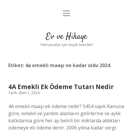
menüyü
Anasayfa
aç
Gizlilik Politikası
Ev ve Hikaye
Yasal Uyarı
Yeni yuvalar için neşeli öneriler!
Hakkımızda
Etiket:
4a emekli maaşı ne kadar oldu 2024
4A Emekli Ek Ödeme Tutarı Nedir
Tarih: Ekim 1, 2024
4A emekli maaşı ek ödeme nedir? 5454 sayılı Kanuna
göre, emekli ve yardım alanların gelirlerine ve aylık
katkılarına göre her ay belirli bir miktarda aldıkları
ödemeye ek ödeme denir. 2006 yılına kadar vergi