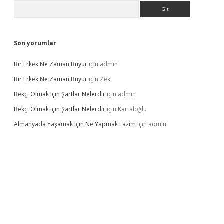
Arama
Son yorumlar
Bir Erkek Ne Zaman Büyür
için
admin
Bir Erkek Ne Zaman Büyür
için
Zeki
Bekçi Olmak Için Şartlar Nelerdir
için
admin
Bekçi Olmak Için Şartlar Nelerdir
için
Kartaloğlu
Almanyada Yaşamak Için Ne Yapmak Lazım
için
admin
ilton bet güncel