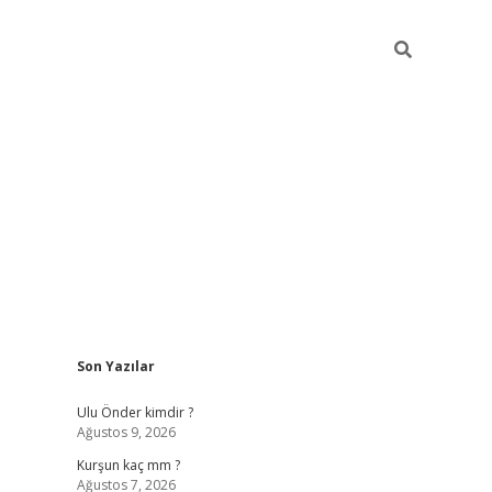
Sidebar
Son Yazılar
hilton bet g
Ulu Önder kimdir ?
Ağustos 9, 2026
Kurşun kaç mm ?
Ağustos 7, 2026