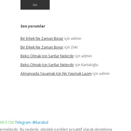
Son yorumlar
Bir Erkek Ne Zaman Büyür
için
admin
Bir Erkek Ne Zaman Büyür
için
Zeki
Bekçi Olmak Için Şartlar Nelerdir
için
admin
Bekçi Olmak Için Şartlar Nelerdir
için
Kartaloğlu
Almanyada Yaşamak Için Ne Yapmak Lazım
için
admin
06 0 726
Telegram: @karabul
vermektedir. Bu nedenle, sitedeki içerikleri proaktif olarak denetleme