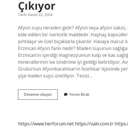
Çıkıyor
Tarih: Kasım 22, 2024
Afyon suyu nereden gelir? Afyon veya afyon sakızı, 
elde edilen bir narkotik maddedir. Haşhaş kapsülleri y
pıhtılaşır ve özel bıçaklarla çıkarılır. Havaya maru
Erzincan Afyon farkı nedir? Maden suyunun sağlığa fay
Erzincan’ın içerdiği magnezyumun kalp ve kas sağlığı
minerallerinin ise sindirime iyi geldiği belirtiliyor
Grubu’nun Afyonkarahisar’ın İscehisar ilçesinde y
şişe maden suyu üretiliyor. Tesisi…
Afyonkarahisar
Devamını okuyun
Yorum Bırak
Maden
Suyu
Nereden
Çıkıyor
https://www.herforum.net
https://vaki.com.tr
https: