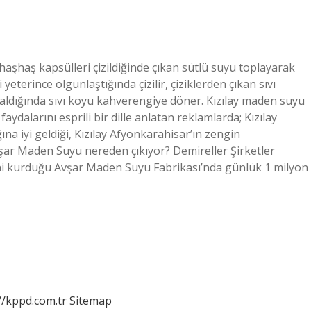
haşhaş kapsülleri çizildiğinde çıkan sütlü suyu toplayarak
eterince olgunlaştığında çizilir, çiziklerden çıkan sıvı
z kaldığında sıvı koyu kahverengiye döner. Kızılay maden suyu
dalarını esprili bir dille anlatan reklamlarda; Kızılay
na iyi geldiği, Kızılay Afyonkarahisar’ın zengin
. Avşar Maden Suyu nereden çıkıyor? Demireller Şirketler
eni kurduğu Avşar Maden Suyu Fabrikası’nda günlük 1 milyon
//kppd.com.tr
Sitemap