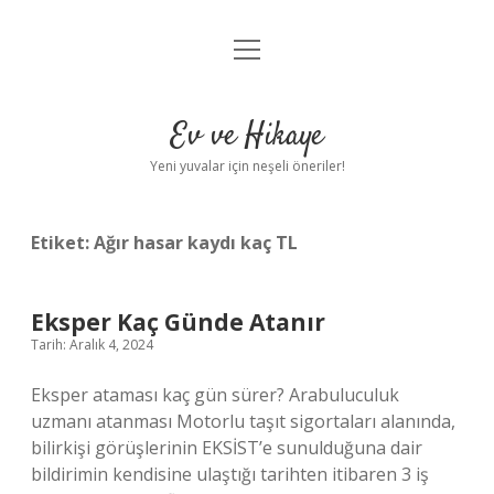
menüyü
Anasayfa
aç
Gizlilik Politikası
Ev ve Hikaye
Yasal Uyarı
Yeni yuvalar için neşeli öneriler!
Hakkımızda
Etiket:
Ağır hasar kaydı kaç TL
Eksper Kaç Günde Atanır
Tarih: Aralık 4, 2024
Eksper ataması kaç gün sürer? Arabuluculuk
uzmanı atanması Motorlu taşıt sigortaları alanında,
bilirkişi görüşlerinin EKSİST’e sunulduğuna dair
bildirimin kendisine ulaştığı tarihten itibaren 3 iş