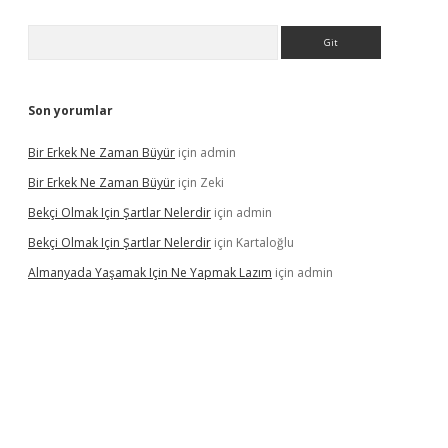
Arama
Son yorumlar
Bir Erkek Ne Zaman Büyür
için
admin
Bir Erkek Ne Zaman Büyür
için
Zeki
Bekçi Olmak Için Şartlar Nelerdir
için
admin
Bekçi Olmak Için Şartlar Nelerdir
için
Kartaloğlu
Almanyada Yaşamak Için Ne Yapmak Lazım
için
admin
ton bet güncel