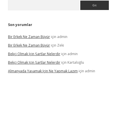
Arama
Son yorumlar
Bir Erkek Ne Zaman Büyür
için
admin
Bir Erkek Ne Zaman Büyür
için
Zeki
Bekçi Olmak Için Şartlar Nelerdir
için
admin
Bekçi Olmak Için Şartlar Nelerdir
için
Kartaloğlu
Almanyada Yaşamak Için Ne Yapmak Lazım
için
admin
ton bet güncel