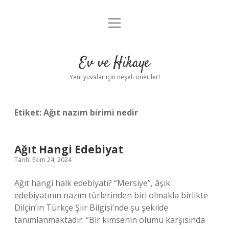
menüyü
Anasayfa
aç
Gizlilik Politikası
Ev ve Hikaye
Yasal Uyarı
Yeni yuvalar için neşeli öneriler!
Hakkımızda
Etiket:
Ağıt nazım birimi nedir
Ağıt Hangi Edebiyat
Tarih: Ekim 24, 2024
Ağıt hangi halk edebiyatı? “Mersiye”, âşık
edebiyatının nazım türlerinden biri olmakla birlikte
Dilçin’in Türkçe Şiir Bilgisi’nde şu şekilde
tanımlanmaktadır: “Bir kimsenin ölümü karşısında