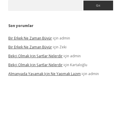
Arama
Son yorumlar
Bir Erkek Ne Zaman Büyür
için
admin
Bir Erkek Ne Zaman Büyür
için
Zeki
Bekçi Olmak Için Şartlar Nelerdir
için
admin
Bekçi Olmak Için Şartlar Nelerdir
için
Kartaloğlu
Almanyada Yaşamak Için Ne Yapmak Lazım
için
admin
ton bet güncel