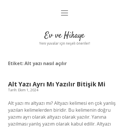
menüyü
Anasayfa
aç
Gizlilik Politikası
Ev ve Hikaye
Yasal Uyarı
Yeni yuvalar için neşeli öneriler!
Hakkımızda
Etiket:
Alt yazı nasıl açılır
Alt Yazı Ayrı Mı Yazılır Bitişik Mi
Tarih: Ekim 1, 2024
Alt yazı mı altyazı mı? Altyazı kelimesi en çok yanlış
yazılan kelimelerden biridir. Bu kelimenin doğru
yazımı ayrı olarak altyazı olarak yazılır. Yanına
yazılması yanlış yazım olarak kabul edilir. Altyazı