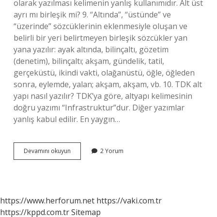
olarak yazılması kelimenin yanlış kullanımıdır. Alt üst
ayrı mı birleşik mi? 9. “Altında”, “üstünde” ve
“üzerinde” sözcüklerinin eklenmesiyle oluşan ve
belirli bir yeri belirtmeyen birleşik sözcükler yan
yana yazılır: ayak altında, bilinçaltı, gözetim
(denetim), bilinçaltı; akşam, gündelik, tatil,
gerçeküstü, ikindi vakti, olağanüstü, öğle, öğleden
sonra, eylemde, yalan; akşam, akşam, vb. 10. TDK alt
yapı nasıl yazılır? TDK’ya göre, altyapı kelimesinin
doğru yazımı “Infrastruktur”dur. Diğer yazımlar
yanlış kabul edilir. En yaygın…
Alt
Devamını okuyun
2 Yorum
Yazı
Ayrı
Mı
Yazılır
Bitişik
https://www.herforum.net
https://vaki.com.tr
Mi
https://kppd.com.tr
Sitemap