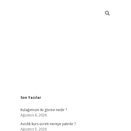
Sidebar
Son Yazılar
hilton bet g
Kulağımızın iki görevi nedir ?
Ağustos 6, 2026
Avcılık kurs ücreti nereye yatırılır ?
Ağustos 5, 2026