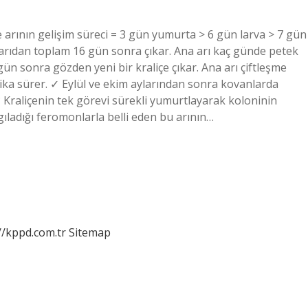
 arının gelişim süreci = 3 gün yumurta > 6 gün larva > 7 gün
çe arıdan toplam 16 gün sonra çıkar. Ana arı kaç günde petek
ün sonra gözden yeni bir kraliçe çıkar. Ana arı çiftleşme
ka sürer. ✓ Eylül ve ekim aylarından sonra kovanlarda
 Kraliçenin tek görevi sürekli yumurtlayarak koloninin
gıladığı feromonlarla belli eden bu arının…
//kppd.com.tr
Sitemap