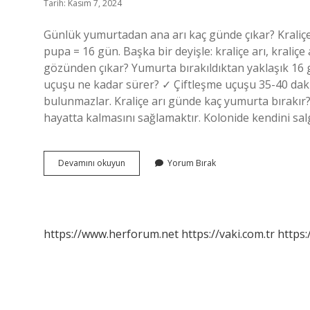
Tarih: Kasım 7, 2024
Günlük yumurtadan ana arı kaç günde çıkar? Kraliçe
pupa = 16 gün. Başka bir deyişle: kraliçe arı, krali
gözünden çıkar? Yumurta bırakıldıktan yaklaşık 16 g
uçuşu ne kadar sürer? ✓ Çiftleşme uçuşu 35-40 daki
bulunmazlar. Kraliçe arı günde kaç yumurta bırakır?
hayatta kalmasını sağlamaktır. Kolonide kendini sal
Ana
Devamını okuyun
Yorum Bırak
Arı
Kaç
Günde
Çıkar
Yumurtadan
https://www.herforum.net
https://vaki.com.tr
https: