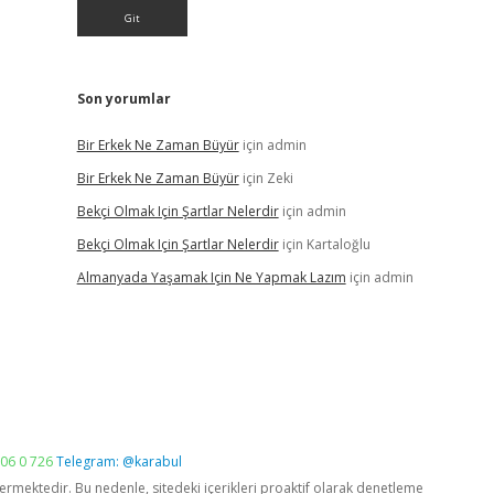
Son yorumlar
Bir Erkek Ne Zaman Büyür
için
admin
Bir Erkek Ne Zaman Büyür
için
Zeki
Bekçi Olmak Için Şartlar Nelerdir
için
admin
Bekçi Olmak Için Şartlar Nelerdir
için
Kartaloğlu
Almanyada Yaşamak Için Ne Yapmak Lazım
için
admin
06 0 726
Telegram: @karabul
vermektedir. Bu nedenle, sitedeki içerikleri proaktif olarak denetleme