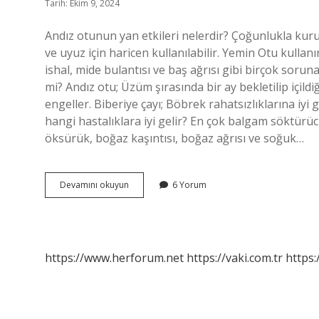
Tarih: Ekim 9, 2024
Andız otunun yan etkileri nelerdir? Çoğunlukla kur
ve uyuz için haricen kullanılabilir. Yemin Otu kullan
ishal, mide bulantısı ve baş ağrısı gibi birçok sorun
mi? Andız otu; Üzüm şırasında bir ay bekletilip içi
engeller. Biberiye çayı; Böbrek rahatsızlıklarına iyi g
hangi hastalıklara iyi gelir? En çok balgam söktürüc
öksürük, boğaz kaşıntısı, boğaz ağrısı ve soğuk…
Yapışkan
Devamını okuyun
6 Yorum
Andız
Otunun
Yan
Etkileri
Nelerdir
https://www.herforum.net
https://vaki.com.tr
https: