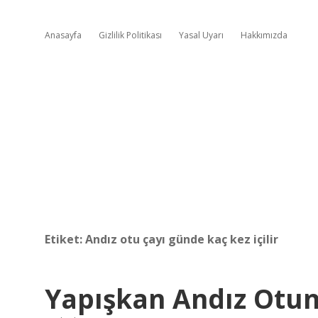
Anasayfa
Gizlilik Politikası
Yasal Uyarı
Hakkımızda
Etiket:
Andız otu çayı günde kaç kez içilir
Yapışkan Andız Otunu