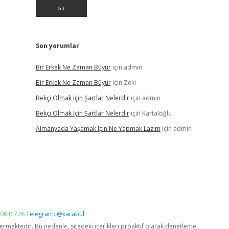
Son yorumlar
Bir Erkek Ne Zaman Büyür
için
admin
Bir Erkek Ne Zaman Büyür
için
Zeki
Bekçi Olmak Için Şartlar Nelerdir
için
admin
Bekçi Olmak Için Şartlar Nelerdir
için
Kartaloğlu
Almanyada Yaşamak Için Ne Yapmak Lazım
için
admin
06 0 726
Telegram: @karabul
vermektedir. Bu nedenle, sitedeki içerikleri proaktif olarak denetleme