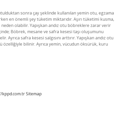
utulduktan sonra çay şeklinde kullanılan yemin otu, egzama
ırken en önemli şey tüketim miktarıdır. Aşırı tüketimi kusma,
a neden olabilir. Yapışkan andız otu böbreklere zarar verir
ldiğinde; Böbrek, mesane ve safra kesesi taşı oluşumunu
elir. Ayrıca safra kesesi salgısını arttırır. Yapışkan andız otu
ü özelliğiyle bilinir. Ayrıca yemin, vücudun öksürük, kuru
//kppd.com.tr
Sitemap