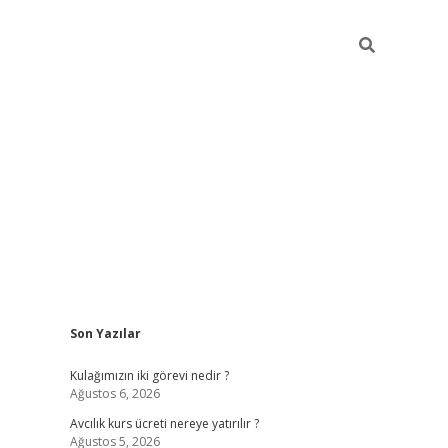
Sidebar
Son Yazılar
hilton bet 
Kulağımızın iki görevi nedir ?
Ağustos 6, 2026
Avcılık kurs ücreti nereye yatırılır ?
Ağustos 5, 2026