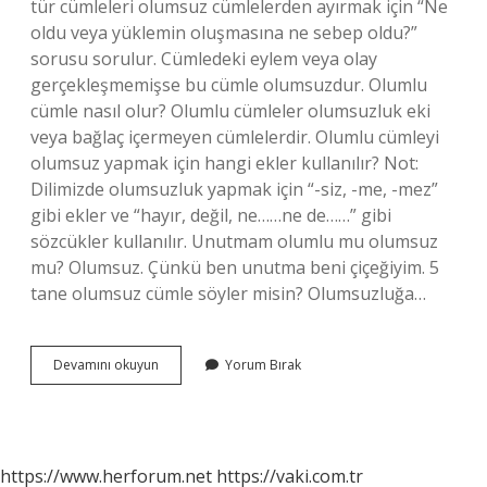
tür cümleleri olumsuz cümlelerden ayırmak için “Ne
oldu veya yüklemin oluşmasına ne sebep oldu?”
sorusu sorulur. Cümledeki eylem veya olay
gerçekleşmemişse bu cümle olumsuzdur. Olumlu
cümle nasıl olur? Olumlu cümleler olumsuzluk eki
veya bağlaç içermeyen cümlelerdir. Olumlu cümleyi
olumsuz yapmak için hangi ekler kullanılır? Not:
Dilimizde olumsuzluk yapmak için “-siz, -me, -mez”
gibi ekler ve “hayır, değil, ne……ne de……” gibi
sözcükler kullanılır. Unutmam olumlu mu olumsuz
mu? Olumsuz. Çünkü ben unutma beni çiçeğiyim. 5
tane olumsuz cümle söyler misin? Olumsuzluğa…
Yarın
Devamını okuyun
Yorum Bırak
Erken
Gelmelisin
Olumlu
Mu
Olumsuz
https://www.herforum.net
https://vaki.com.tr
Mu