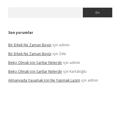
Arama
Son yorumlar
Bir Erkek Ne Zaman Büyür
için
admin
Bir Erkek Ne Zaman Büyür
için
Zeki
Bekçi Olmak Için Şartlar Nelerdir
için
admin
Bekçi Olmak Için Şartlar Nelerdir
için
Kartaloğlu
Almanyada Yaşamak Için Ne Yapmak Lazım
için
admin
lton bet güncel