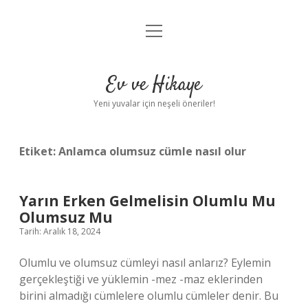
menüyü
Anasayfa
aç
Gizlilik Politikası
Ev ve Hikaye
Yasal Uyarı
Yeni yuvalar için neşeli öneriler!
Hakkımızda
Etiket:
Anlamca olumsuz cümle nasıl olur
Yarın Erken Gelmelisin Olumlu Mu
Olumsuz Mu
Tarih: Aralık 18, 2024
Olumlu ve olumsuz cümleyi nasıl anlarız? Eylemin
gerçekleştiği ve yüklemin -mez -maz eklerinden
birini almadığı cümlelere olumlu cümleler denir. Bu