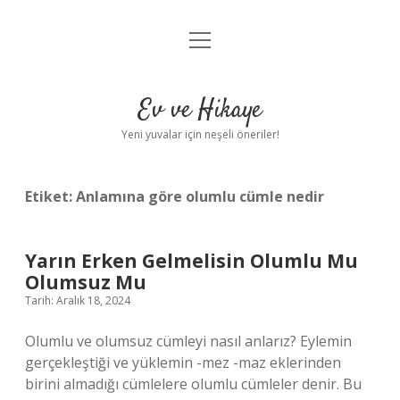
menüyü
Anasayfa
aç
Gizlilik Politikası
Ev ve Hikaye
Yasal Uyarı
Yeni yuvalar için neşeli öneriler!
Hakkımızda
Etiket:
Anlamına göre olumlu cümle nedir
Yarın Erken Gelmelisin Olumlu Mu
Olumsuz Mu
Tarih: Aralık 18, 2024
Olumlu ve olumsuz cümleyi nasıl anlarız? Eylemin
gerçekleştiği ve yüklemin -mez -maz eklerinden
birini almadığı cümlelere olumlu cümleler denir. Bu