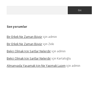
Arama
Son yorumlar
Bir Erkek Ne Zaman Büyür
için
admin
Bir Erkek Ne Zaman Büyür
için
Zeki
Bekçi Olmak Için Şartlar Nelerdir
için
admin
Bekçi Olmak Için Şartlar Nelerdir
için
Kartaloğlu
Almanyada Yaşamak Için Ne Yapmak Lazım
için
admin
ton bet güncel