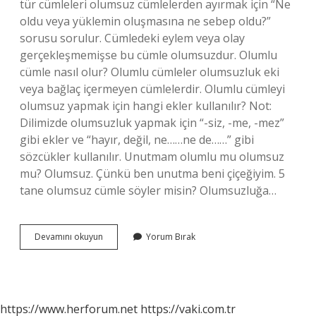
tür cümleleri olumsuz cümlelerden ayırmak için “Ne
oldu veya yüklemin oluşmasına ne sebep oldu?”
sorusu sorulur. Cümledeki eylem veya olay
gerçekleşmemişse bu cümle olumsuzdur. Olumlu
cümle nasıl olur? Olumlu cümleler olumsuzluk eki
veya bağlaç içermeyen cümlelerdir. Olumlu cümleyi
olumsuz yapmak için hangi ekler kullanılır? Not:
Dilimizde olumsuzluk yapmak için “-siz, -me, -mez”
gibi ekler ve “hayır, değil, ne……ne de……” gibi
sözcükler kullanılır. Unutmam olumlu mu olumsuz
mu? Olumsuz. Çünkü ben unutma beni çiçeğiyim. 5
tane olumsuz cümle söyler misin? Olumsuzluğa…
Yarın
Devamını okuyun
Yorum Bırak
Erken
Gelmelisin
Olumlu
Mu
Olumsuz
https://www.herforum.net
https://vaki.com.tr
Mu