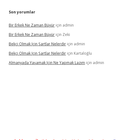
Son yorumlar
Bir Erkek Ne Zaman Büyür
için
admin
Bir Erkek Ne Zaman Büyür
için
Zeki
Bekçi Olmak Için Şartlar Nelerdir
için
admin
Bekçi Olmak Için Şartlar Nelerdir
için
Kartaloğlu
Almanyada Yaşamak Için Ne Yapmak Lazım
için
admin
ton bet güncel