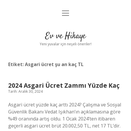
menüyü
Anasayfa
aç
Gizlilik Politikası
Ev ve Hikaye
Yasal Uyarı
Yeni yuvalar için neşeli öneriler!
Hakkımızda
Etiket:
Asgari ücret şu an kaç TL
2024 Asgari Ücret Zammı Yüzde Kaç
Tarih: Aralık 30, 2024
Asgari ücret yüzde kaç arttı 2024? Çalışma ve Sosyal
Güvenlik Bakanı Vedat Işıkhan’ın açıklamasına göre
%49 oranında artış oldu. 1 Ocak 2024’ten itibaren
geçerli asgari ücret brüt 20.002,50 TL, net 17 TL’dir.