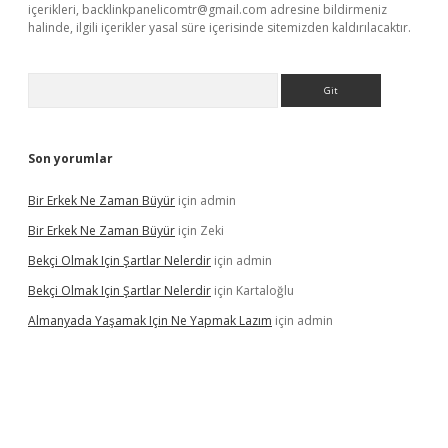
içerikleri,
backlinkpanelicomtr@gmail.com
adresine bildirmeniz
halinde, ilgili içerikler yasal süre içerisinde sitemizden kaldırılacaktır.
Arama
Son yorumlar
Bir Erkek Ne Zaman Büyür
için
admin
Bir Erkek Ne Zaman Büyür
için
Zeki
Bekçi Olmak Için Şartlar Nelerdir
için
admin
Bekçi Olmak Için Şartlar Nelerdir
için
Kartaloğlu
Almanyada Yaşamak Için Ne Yapmak Lazım
için
admin