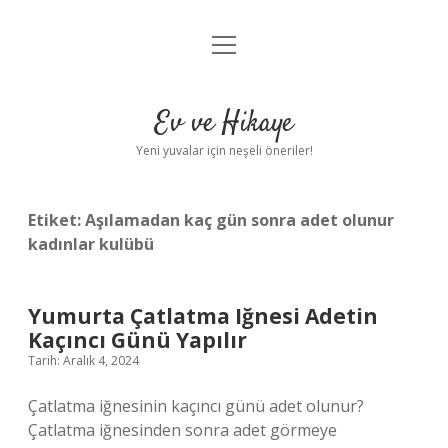
menüyü
Anasayfa
aç
Gizlilik Politikası
Ev ve Hikaye
Yasal Uyarı
Yeni yuvalar için neşeli öneriler!
Hakkımızda
Etiket:
Aşılamadan kaç gün sonra adet olunur
kadınlar kulübü
Yumurta Çatlatma Iğnesi Adetin
Kaçıncı Günü Yapılır
Tarih: Aralık 4, 2024
Çatlatma iğnesinin kaçıncı günü adet olunur?
Çatlatma iğnesinden sonra adet görmeye