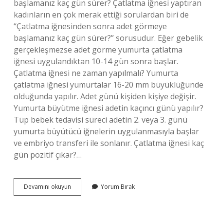
başlamanız kaç gün sürer? Çatlatma iğnesi yaptıran
kadınların en çok merak ettiği sorulardan biri de
“Çatlatma iğnesinden sonra adet görmeye
başlamanız kaç gün sürer?” sorusudur. Eğer gebelik
gerçekleşmezse adet görme yumurta çatlatma
iğnesi uygulandıktan 10-14 gün sonra başlar.
Çatlatma iğnesi ne zaman yapılmalı? Yumurta
çatlatma iğnesi yumurtalar 16-20 mm büyüklüğünde
olduğunda yapılır. Adet günü kişiden kişiye değişir.
Yumurta büyütme iğnesi adetin kaçıncı günü yapılır?
Tüp bebek tedavisi süreci adetin 2. veya 3. günü
yumurta büyütücü iğnelerin uygulanmasıyla başlar
ve embriyo transferi ile sonlanır. Çatlatma iğnesi kaç
gün pozitif çıkar?…
Yumurta
Devamını okuyun
Yorum Bırak
Çatlatma
Iğnesi
Adetin