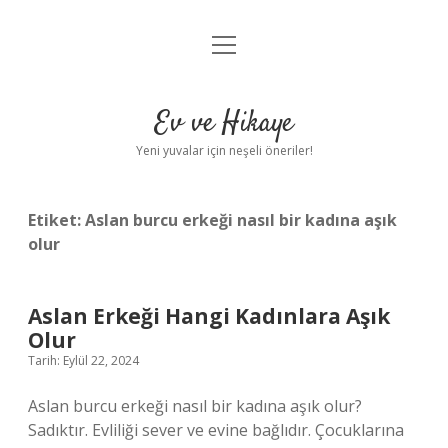
menüyü
Anasayfa
aç
Gizlilik Politikası
Ev ve Hikaye
Yasal Uyarı
Yeni yuvalar için neşeli öneriler!
Hakkımızda
Etiket:
Aslan burcu erkeği nasıl bir kadına aşık
olur
Aslan Erkeği Hangi Kadınlara Aşık
Olur
Tarih: Eylül 22, 2024
Aslan burcu erkeği nasıl bir kadına aşık olur?
Sadıktır. Evliliği sever ve evine bağlıdır. Çocuklarına