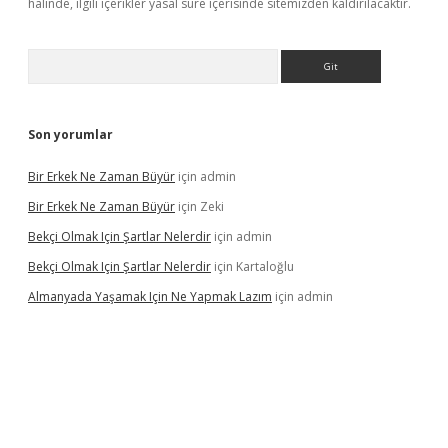
halinde, ilgili içerikler yasal süre içerisinde sitemizden kaldırılacaktır.
Arama
Son yorumlar
Bir Erkek Ne Zaman Büyür
için
admin
Bir Erkek Ne Zaman Büyür
için
Zeki
Bekçi Olmak Için Şartlar Nelerdir
için
admin
Bekçi Olmak Için Şartlar Nelerdir
için
Kartaloğlu
Almanyada Yaşamak Için Ne Yapmak Lazım
için
admin