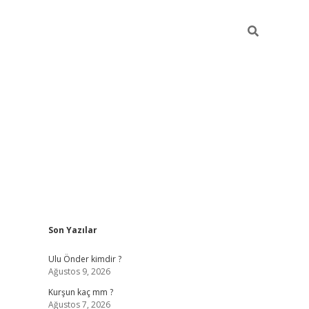
Sidebar
Son Yazılar
hilton bet g
Ulu Önder kimdir ?
Ağustos 9, 2026
Kurşun kaç mm ?
Ağustos 7, 2026