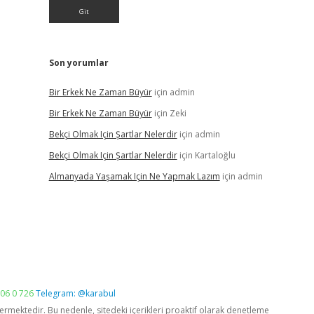
Son yorumlar
Bir Erkek Ne Zaman Büyür
için
admin
Bir Erkek Ne Zaman Büyür
için
Zeki
Bekçi Olmak Için Şartlar Nelerdir
için
admin
Bekçi Olmak Için Şartlar Nelerdir
için
Kartaloğlu
Almanyada Yaşamak Için Ne Yapmak Lazım
için
admin
06 0 726
Telegram: @karabul
vermektedir. Bu nedenle, sitedeki içerikleri proaktif olarak denetleme