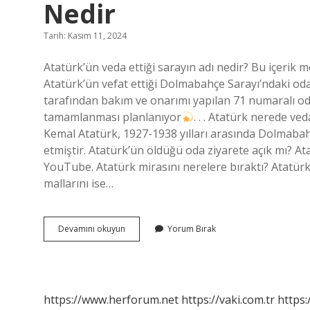
Nedir
Tarih: Kasım 11, 2024
Atatürk’ün veda ettiği sarayın adı nedir? Bu içerik
Atatürk’ün vefat ettiği Dolmabahçe Sarayı’ndaki oda 
tarafından bakım ve onarımı yapılan 71 numaralı oda
tamamlanması planlanıyor
. . . Atatürk nerede v
Kemal Atatürk, 1927-1938 yılları arasında Dolmaba
etmiştir. Atatürk’ün öldüğü oda ziyarete açık mı? At
YouTube. Atatürk mirasını nerelere bıraktı? Atatürk ç
mallarını ise…
Atatürkün
Devamını okuyun
Yorum Bırak
Hayata
Veda
Etti
Sarayın
Adı
https://www.herforum.net
https://vaki.com.tr
https:
Nedir