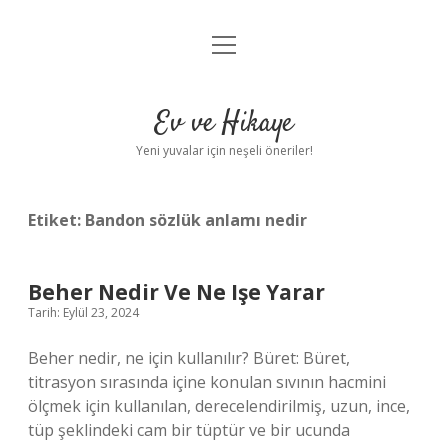
menüyü
Anasayfa
aç
Gizlilik Politikası
Ev ve Hikaye
Yasal Uyarı
Yeni yuvalar için neşeli öneriler!
Hakkımızda
Etiket:
Bandon sözlük anlamı nedir
Beher Nedir Ve Ne Işe Yarar
Tarih: Eylül 23, 2024
Beher nedir, ne için kullanılır? Büret: Büret,
titrasyon sırasında içine konulan sıvının hacmini
ölçmek için kullanılan, derecelendirilmiş, uzun, ince,
tüp şeklindeki cam bir tüptür ve bir ucunda