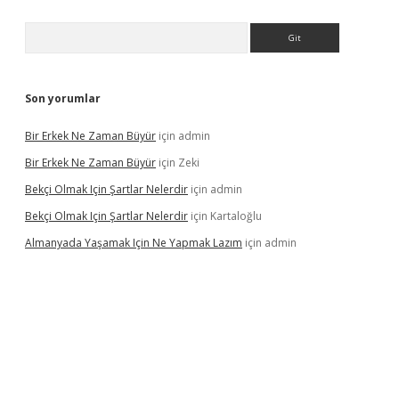
Arama
Son yorumlar
Bir Erkek Ne Zaman Büyür
için
admin
Bir Erkek Ne Zaman Büyür
için
Zeki
Bekçi Olmak Için Şartlar Nelerdir
için
admin
Bekçi Olmak Için Şartlar Nelerdir
için
Kartaloğlu
Almanyada Yaşamak Için Ne Yapmak Lazım
için
admin
ton bet güncel