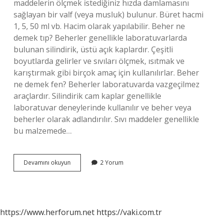
maddelerin ölçmek istediğiniz hızda damlamasını
sağlayan bir valf (veya musluk) bulunur. Büret hacmi
1, 5, 50 ml vb. Hacim olarak yapılabilir. Beher ne
demek tıp? Beherler genellikle laboratuvarlarda
bulunan silindirik, üstü açık kaplardır. Çeşitli
boyutlarda gelirler ve sıvıları ölçmek, ısıtmak ve
karıştırmak gibi birçok amaç için kullanılırlar. Beher
ne demek fen? Beherler laboratuvarda vazgeçilmez
araçlardır. Silindirik cam kaplar genellikle
laboratuvar deneylerinde kullanılır ve beher veya
beherler olarak adlandırılır. Sıvı maddeler genellikle
bu malzemede…
Beher
Devamını okuyun
2 Yorum
Nedir
Ve
Ne
Işe
Yarar
https://www.herforum.net
https://vaki.com.tr