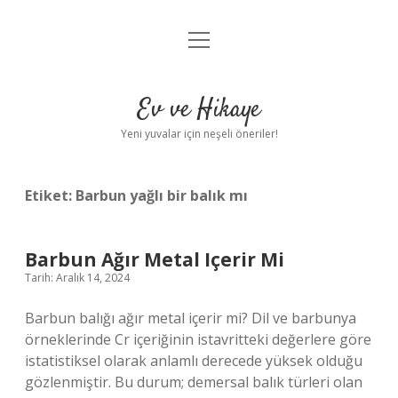
menüyü
Anasayfa
aç
Gizlilik Politikası
Ev ve Hikaye
Yasal Uyarı
Yeni yuvalar için neşeli öneriler!
Hakkımızda
Etiket:
Barbun yağlı bir balık mı
Barbun Ağır Metal Içerir Mi
Tarih: Aralık 14, 2024
Barbun balığı ağır metal içerir mi? Dil ve barbunya
örneklerinde Cr içeriğinin istavritteki değerlere göre
istatistiksel olarak anlamlı derecede yüksek olduğu
gözlenmiştir. Bu durum; demersal balık türleri olan