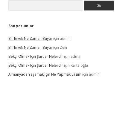
Arama
Son yorumlar
Bir Erkek Ne Zaman Büyür
için
admin
Bir Erkek Ne Zaman Büyür
için
Zeki
Bekçi Olmak Için Şartlar Nelerdir
için
admin
Bekçi Olmak Için Şartlar Nelerdir
için
Kartaloğlu
Almanyada Yaşamak Için Ne Yapmak Lazım
için
admin
lton bet güncel