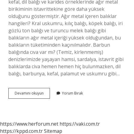
kefal, dil balığı ve karides örneklerinde ağır metal
birikiminin istavrittekine göre daha yüksek
olduğunu göstermiştir. Ağır metal içeren balıklar
hangileri? Kral uskumru, kılıç balığı, köpek balığı, iri
gözlü ton balığı ve turuncu melek balığı gibi
balıkların ağır metal içeriği yüksek olduğundan, bu
balıkların tüketiminden kaçınılmalıdır. Barbun
balığında cıva var mı? (Temiz, kirlenmemiş)
denizlerimizde yaşayan hamsi, sardalya, istavrit gibi
balıklarda civa hemen hemen hiç bulunmazken, dil
balığı, barbunya, kefal, palamut ve uskumru gibi…
Barbun
Devamını okuyun
Yorum Bırak
Ağır
Metal
Içerir
Mi
https://www.herforum.net
https://vaki.com.tr
https://kppd.com.tr
Sitemap