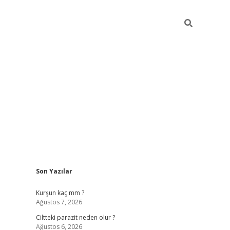
Sidebar
Son Yazılar
hilton bet g
Kurşun kaç mm ?
Ağustos 7, 2026
Ciltteki parazit neden olur ?
Ağustos 6, 2026