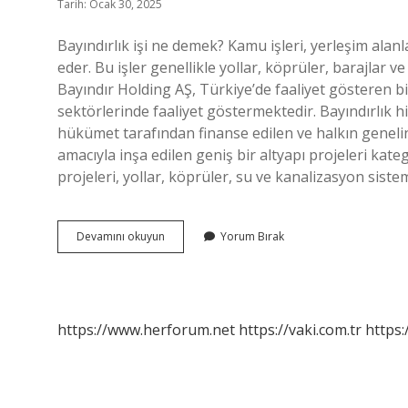
Tarih: Ocak 30, 2025
Bayındırlık işi ne demek? Kamu işleri, yerleşim alanlar
eder. Bu işler genellikle yollar, köprüler, barajlar ve
Bayındır Holding AŞ, Türkiye’de faaliyet gösteren bir
sektörlerinde faaliyet göstermektedir. Bayındırlık h
hükümet tarafından finanse edilen ve halkın geneli
amacıyla inşa edilen geniş bir altyapı projeleri kate
projeleri, yollar, köprüler, su ve kanalizasyon siste
Bayındırlık
Devamını okuyun
Yorum Bırak
Görevi
Ne
Demek
https://www.herforum.net
https://vaki.com.tr
https: