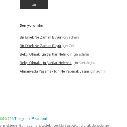
Son yorumlar
Bir Erkek Ne Zaman Büyür
için
admin
Bir Erkek Ne Zaman Büyür
için
Zeki
Bekçi Olmak Için Şartlar Nelerdir
için
admin
Bekçi Olmak Için Şartlar Nelerdir
için
Kartaloğlu
Almanyada Yaşamak Için Ne Yapmak Lazım
için
admin
06 0 726
Telegram: @karabul
vermektedir. Bu nedenle, sitedeki içerikleri proaktif olarak denetleme