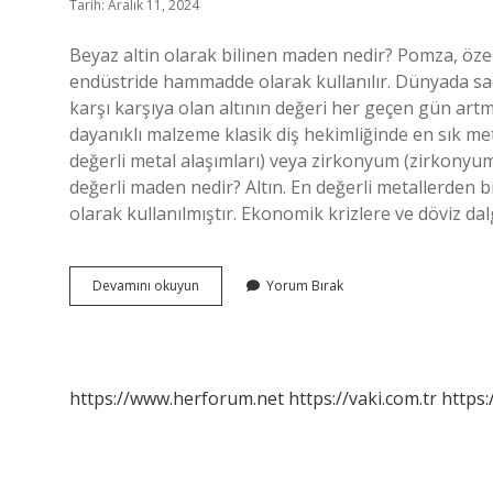
Tarih: Aralık 11, 2024
Beyaz altin olarak bilinen maden nedir? Pomza, özel
endüstride hammadde olarak kullanılır. Dünyada sad
karşı karşıya olan altının değeri her geçen gün artm
dayanıklı malzeme klasik diş hekimliğinde en sık meta
değerli metal alaşımları) veya zirkonyum (zirkonyum
değerli maden nedir? Altın. En değerli metallerden bir
olarak kullanılmıştır. Ekonomik krizlere ve döviz 
Beyaz
Devamını okuyun
Yorum Bırak
Maden
Nedir
https://www.herforum.net
https://vaki.com.tr
https: