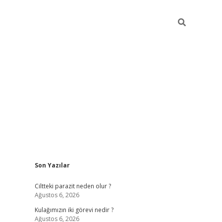
Sidebar
Son Yazılar
hilton bet
Ciltteki parazit neden olur ?
Ağustos 6, 2026
Kulağımızın iki görevi nedir ?
Ağustos 6, 2026