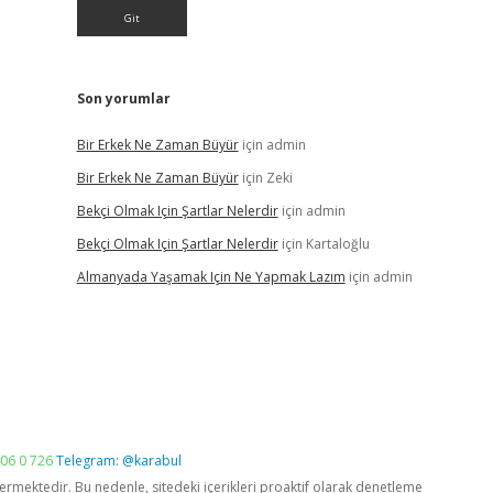
Son yorumlar
Bir Erkek Ne Zaman Büyür
için
admin
Bir Erkek Ne Zaman Büyür
için
Zeki
Bekçi Olmak Için Şartlar Nelerdir
için
admin
Bekçi Olmak Için Şartlar Nelerdir
için
Kartaloğlu
Almanyada Yaşamak Için Ne Yapmak Lazım
için
admin
06 0 726
Telegram: @karabul
vermektedir. Bu nedenle, sitedeki içerikleri proaktif olarak denetleme