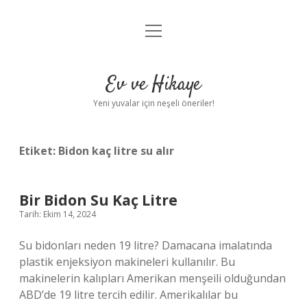
menüyü
Anasayfa
aç
Gizlilik Politikası
Ev ve Hikaye
Yasal Uyarı
Yeni yuvalar için neşeli öneriler!
Hakkımızda
Etiket:
Bidon kaç litre su alır
Bir Bidon Su Kaç Litre
Tarih: Ekim 14, 2024
Su bidonları neden 19 litre? Damacana imalatında
plastik enjeksiyon makineleri kullanılır. Bu
makinelerin kalıpları Amerikan menşeili olduğundan
ABD’de 19 litre tercih edilir. Amerikalılar bu