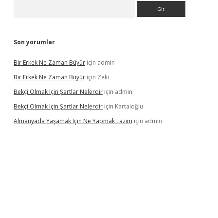
Arama
Son yorumlar
Bir Erkek Ne Zaman Büyür
için
admin
Bir Erkek Ne Zaman Büyür
için
Zeki
Bekçi Olmak Için Şartlar Nelerdir
için
admin
Bekçi Olmak Için Şartlar Nelerdir
için
Kartaloğlu
Almanyada Yaşamak Için Ne Yapmak Lazım
için
admin
ton bet güncel