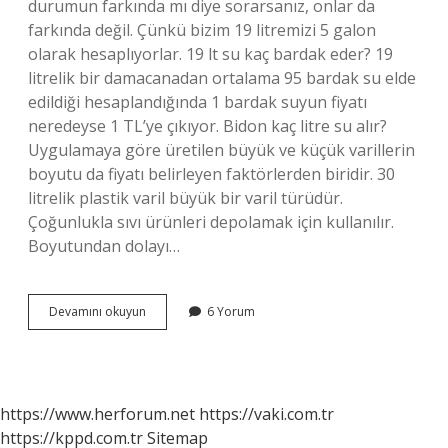
durumun farkında mı diye sorarsanız, onlar da
farkında değil. Çünkü bizim 19 litremizi 5 galon
olarak hesaplıyorlar. 19 lt su kaç bardak eder? 19
litrelik bir damacanadan ortalama 95 bardak su elde
edildiği hesaplandığında 1 bardak suyun fiyatı
neredeyse 1 TL’ye çıkıyor. Bidon kaç litre su alır?
Uygulamaya göre üretilen büyük ve küçük varillerin
boyutu da fiyatı belirleyen faktörlerden biridir. 30
litrelik plastik varil büyük bir varil türüdür.
Çoğunlukla sıvı ürünleri depolamak için kullanılır.
Boyutundan dolayı…
Bir
Devamını okuyun
6 Yorum
Bidon
Su
Kaç
Litre
https://www.herforum.net
https://vaki.com.tr
https://kppd.com.tr
Sitemap