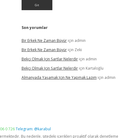
Son yorumlar
Bir Erkek Ne Zaman Büyür
için
admin
Bir Erkek Ne Zaman Büyür
için
Zeki
Bekçi Olmak Için Şartlar Nelerdir
için
admin
Bekçi Olmak Için Şartlar Nelerdir
için
Kartaloğlu
Almanyada Yaşamak Için Ne Yapmak Lazım
için
admin
06 0 726
Telegram: @karabul
vermektedir. Bu nedenle, sitedeki içerikleri proaktif olarak denetleme