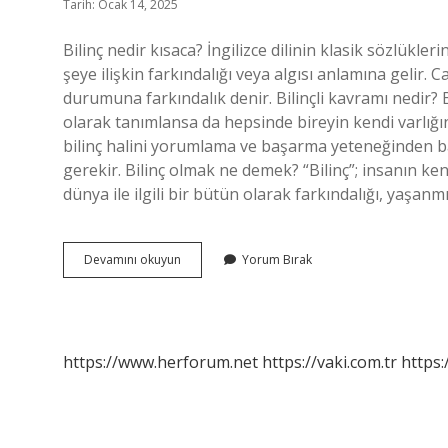
Tarih: Ocak 14, 2025
Bilinç nedir kısaca? İngilizce dilinin klasik sözlükler
şeye ilişkin farkındalığı veya algısı anlamına geli
durumuna farkındalık denir. Bilinçli kavramı nedir? Bi
olarak tanımlansa da hepsinde bireyin kendi varlığın
bilinç halini yorumlama ve başarma yeteneğinden b
gerekir. Bilinç olmak ne demek? “Bilinç”; insanın kend
dünya ile ilgili bir bütün olarak farkındalığı, yaşa
Bilinç
Devamını okuyun
Yorum Bırak
Nedir
Kısaca
Açıklayınız
https://www.herforum.net
https://vaki.com.tr
https: