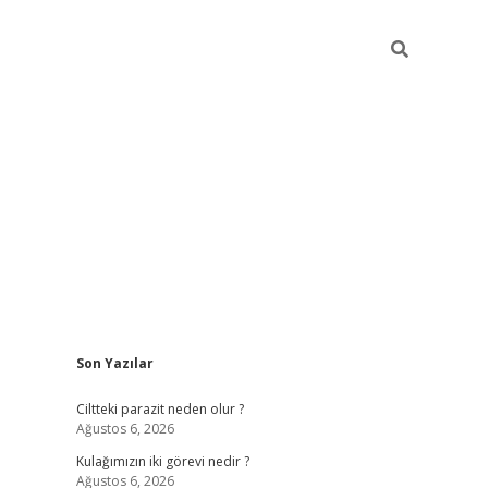
Sidebar
Son Yazılar
hilton bet 
Ciltteki parazit neden olur ?
Ağustos 6, 2026
Kulağımızın iki görevi nedir ?
Ağustos 6, 2026