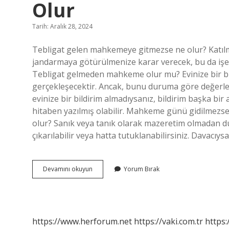
Olur
Tarih: Aralık 28, 2024
Tebligat gelen mahkemeye gitmezse ne olur? Katılm
jandarmaya götürülmenize karar verecek, bu da işe
Tebligat gelmeden mahkeme olur mu? Evinize bir b
gerçekleşecektir. Ancak, bunu duruma göre değerle
evinize bir bildirim almadıysanız, bildirim başka bir
hitaben yazılmış olabilir. Mahkeme günü gidilmez
olur? Sanık veya tanık olarak mazeretim olmadan d
çıkarılabilir veya hatta tutuklanabilirsiniz. Davacıy
Tebligat
Devamını okuyun
Yorum Bırak
Gelmeyen
Mahkemeye
Gitmezse
Ne
Olur
https://www.herforum.net
https://vaki.com.tr
https: