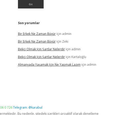
Son yorumlar
Bir Erkek Ne Zaman Büyür
için
admin
Bir Erkek Ne Zaman Büyür
için
Zeki
Bekçi Olmak Için Şartlar Nelerdir
için
admin
Bekçi Olmak Için Şartlar Nelerdir
için
Kartaloğlu
Almanyada Yaşamak Için Ne Yapmak Lazım
için
admin
06 0 726
Telegram: @karabul
vermektedir. Bu nedenle, sitedeki içerikleri proaktif olarak denetleme