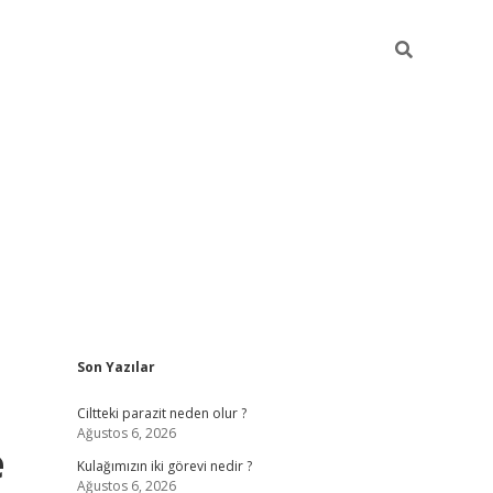
Sidebar
Son Yazılar
hilton be
Ciltteki parazit neden olur ?
Ağustos 6, 2026
e
Kulağımızın iki görevi nedir ?
Ağustos 6, 2026