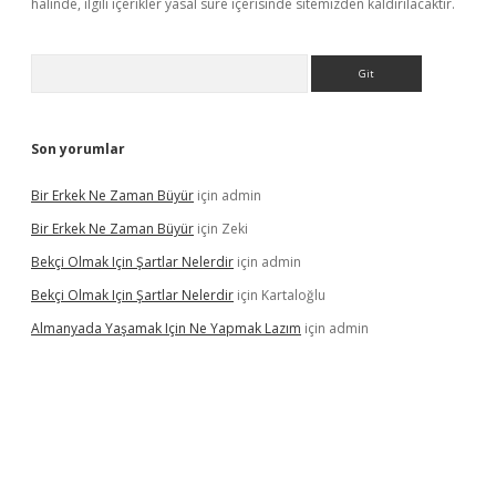
halinde, ilgili içerikler yasal süre içerisinde sitemizden kaldırılacaktır.
Arama
Son yorumlar
Bir Erkek Ne Zaman Büyür
için
admin
Bir Erkek Ne Zaman Büyür
için
Zeki
Bekçi Olmak Için Şartlar Nelerdir
için
admin
Bekçi Olmak Için Şartlar Nelerdir
için
Kartaloğlu
Almanyada Yaşamak Için Ne Yapmak Lazım
için
admin