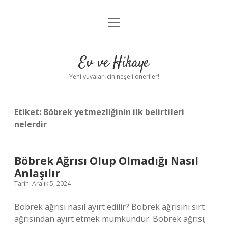
menüyü
Anasayfa
aç
Gizlilik Politikası
Ev ve Hikaye
Yasal Uyarı
Yeni yuvalar için neşeli öneriler!
Hakkımızda
Etiket:
Böbrek yetmezliğinin ilk belirtileri
nelerdir
Böbrek Ağrısı Olup Olmadığı Nasıl
Anlaşılır
Tarih: Aralık 5, 2024
Böbrek ağrısı nasıl ayırt edilir? Böbrek ağrısını sırt
ağrısından ayırt etmek mümkündür. Böbrek ağrısı;