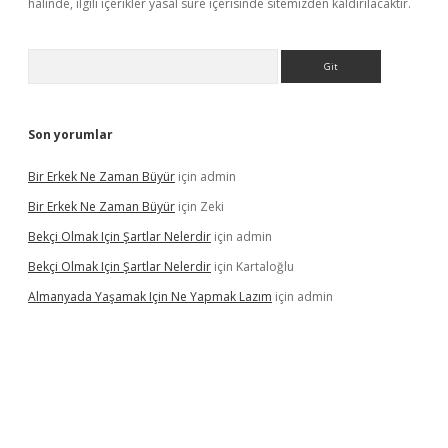
halinde, ilgili içerikler yasal süre içerisinde sitemizden kaldırılacaktır.
Arama
Son yorumlar
Bir Erkek Ne Zaman Büyür
için
admin
Bir Erkek Ne Zaman Büyür
için
Zeki
Bekçi Olmak Için Şartlar Nelerdir
için
admin
Bekçi Olmak Için Şartlar Nelerdir
için
Kartaloğlu
Almanyada Yaşamak Için Ne Yapmak Lazım
için
admin