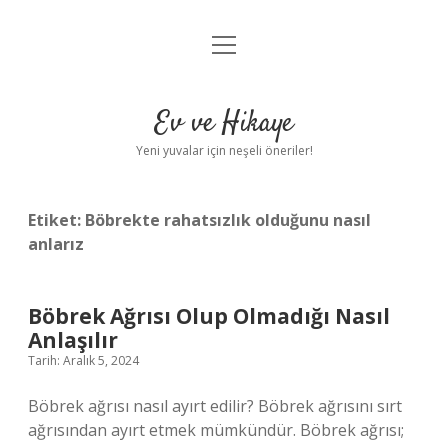
menüyü
Anasayfa
aç
Gizlilik Politikası
Ev ve Hikaye
Yasal Uyarı
Yeni yuvalar için neşeli öneriler!
Hakkımızda
Etiket:
Böbrekte rahatsızlık olduğunu nasıl
anlarız
Böbrek Ağrısı Olup Olmadığı Nasıl
Anlaşılır
Tarih: Aralık 5, 2024
Böbrek ağrısı nasıl ayırt edilir? Böbrek ağrısını sırt
ağrısından ayırt etmek mümkündür. Böbrek ağrısı;