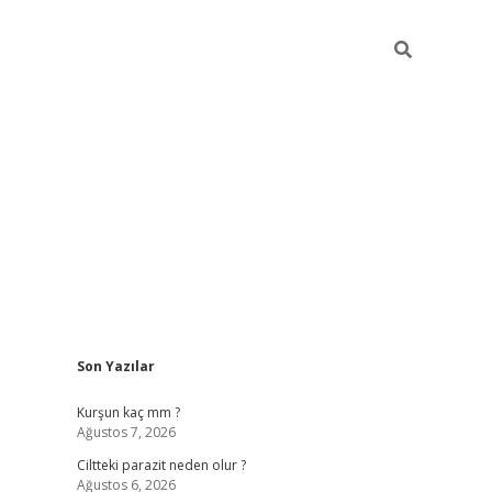
Sidebar
Son Yazılar
hilton bet 
Kurşun kaç mm ?
Ağustos 7, 2026
Ciltteki parazit neden olur ?
Ağustos 6, 2026