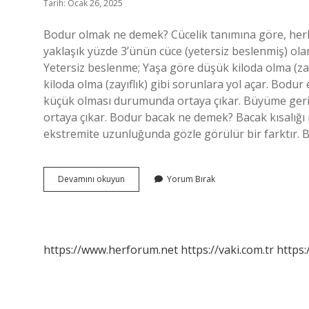
Tarih: Ocak 26, 2025
Bodur olmak ne demek? Cücelik tanımına göre, herh
yaklaşık yüzde 3’ünün cüce (yetersiz beslenmiş) olar
Yetersiz beslenme; Yaşa göre düşük kiloda olma (za
kiloda olma (zayıflık) gibi sorunlara yol açar. Bodu
küçük olması durumunda ortaya çıkar. Büyüme geri
ortaya çıkar. Bodur bacak ne demek? Bacak kısalığı n
ekstremite uzunluğunda gözle görülür bir farktır.
Bodur
Devamını okuyun
Yorum Bırak
Boylu
Ne
Demek
https://www.herforum.net
https://vaki.com.tr
https: