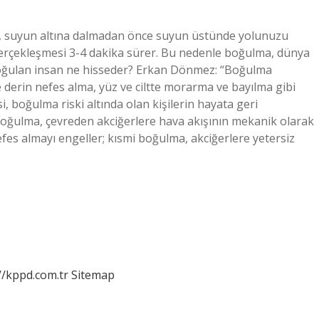
, suyun altına dalmadan önce suyun üstünde yolunuzu
erçekleşmesi 3-4 dakika sürer. Bu nedenle boğulma, dünya
 boğulan insan ne hisseder? Erkan Dönmez: “Boğulma
ve derin nefes alma, yüz ve ciltte morarma ve bayılma gibi
i, boğulma riski altında olan kişilerin hayata geri
Boğulma, çevreden akciğerlere hava akışının mekanik olarak
s almayı engeller; kısmi boğulma, akciğerlere yetersiz
//kppd.com.tr
Sitemap