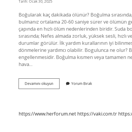
Tarih: Ocak 30, 2025
Boğularak kaç dakikada ölünür? Boğulma sırasında
bulmanız ortalama 20-60 saniye sürer ve ölümün g
çapında en hızlı ölüm nedenlerinden biridir. Suda
sırasında; Nefes almada zorluk, yüksek sesli, hızlı 
durumlar görülür. İlk yardım kurallarının iyi bilinmes
dönmelerine yardımcı olabilir. Bogulunca ne olur? 
engellenmesidir. Boğulma kısmen veya tamamen nefe
hava…
Boğulan
Devamını okuyun
Yorum Bırak
Biri
Nasıl
Ölür
https://www.herforum.net
https://vaki.com.tr
https: