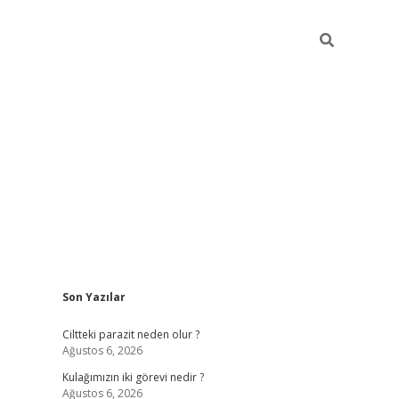
Sidebar
Son Yazılar
hilton bet g
Ciltteki parazit neden olur ?
Ağustos 6, 2026
Kulağımızın iki görevi nedir ?
Ağustos 6, 2026