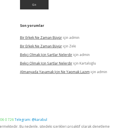
Son yorumlar
Bir Erkek Ne Zaman Büyür
için
admin
Bir Erkek Ne Zaman Büyür
için
Zeki
Bekçi Olmak Için Şartlar Nelerdir
için
admin
Bekçi Olmak Için Şartlar Nelerdir
için
Kartaloğlu
Almanyada Yaşamak Için Ne Yapmak Lazım
için
admin
06 0 726
Telegram: @karabul
vermektedir. Bu nedenle, sitedeki içerikleri proaktif olarak denetleme