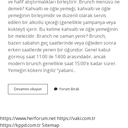
ve hafif atıştırmalıkları birleştirir. Brunch menüsü ne
demek? Kahvaltı ve öğle yemeği, kahvaltı ve öğle
yemeğinin birleşimidir ve düzenli olarak servis
edilen bir alkollü içeceği (genellikle şampanya veya
kokteyl) içerir. Bu kelime kahvaltı ve öğle yemeğinin
bir melezidir. Branch ne zaman yenir? Brunch,
bazen sabahın geç saatlerinde veya öğleden sonra
erken saatlerde yenen bir öğündür. Genel kabul
görmüş saat 11:00 ile 14:00 arasındadır, ancak
modern brunch genellikle saat 15:00’e kadar sürer.
Yemeğin kökeni İngiliz “yabani…
Brunch
Devamını okuyun
Yorum Bırak
Sofrasında
Neler
Olur
https://www.herforum.net
https://vaki.com.tr
https://kppd.com.tr
Sitemap