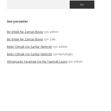
Arama
Son yorumlar
Bir Erkek Ne Zaman Büyür
için
admin
Bir Erkek Ne Zaman Büyür
için
Zeki
Bekçi Olmak Için Şartlar Nelerdir
için
admin
Bekçi Olmak Için Şartlar Nelerdir
için
Kartaloğlu
Almanyada Yaşamak Için Ne Yapmak Lazım
için
admin
ton bet güncel