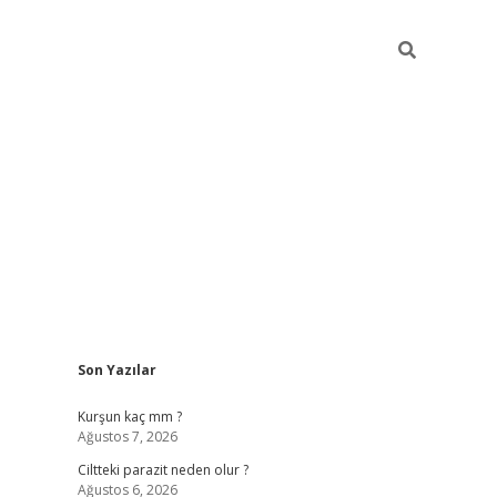
Sidebar
Son Yazılar
hilton bet
Kurşun kaç mm ?
Ağustos 7, 2026
Ciltteki parazit neden olur ?
Ağustos 6, 2026