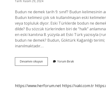
Tarih: Kasım 29, 2024
Budun ne demek tarih 9. sınıf? Budun kelimesinin anlam
Budun kelimesi çok sık kullanılmayan eski kelimelerd
veya topluluk diyor. Eski Türklerde bodun ne demek
dilde? Bu sözcük türlerinden biri de “halk” anlam
en eski kanıtına 8. yüzyıla ait Eski Türk yazısıyla (r
budun ne demek? Budun, Göktürk Kağanlığı terimi; Do
inanılmaktadır.…
Buldun
Devamını okuyun
Yorum Bırak
Ne
Demek
Tarih
https://www.herforum.net
https://vaki.com.tr
https: