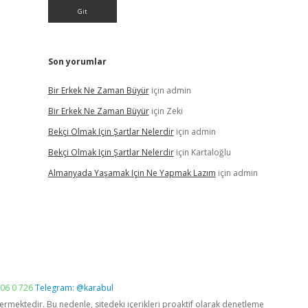
Son yorumlar
Bir Erkek Ne Zaman Büyür
için
admin
Bir Erkek Ne Zaman Büyür
için
Zeki
Bekçi Olmak Için Şartlar Nelerdir
için
admin
Bekçi Olmak Için Şartlar Nelerdir
için
Kartaloğlu
Almanyada Yaşamak Için Ne Yapmak Lazım
için
admin
06 0 726
Telegram: @karabul
vermektedir. Bu nedenle, sitedeki içerikleri proaktif olarak denetleme