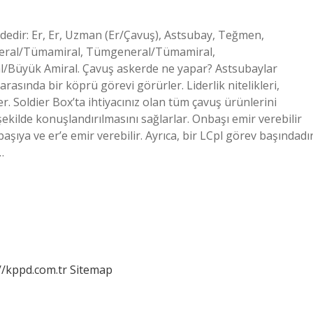
dedir: Er, Er, Uzman (Er/Çavuş), Astsubay, Teğmen,
eneral/Tümamiral, Tümgeneral/Tümamiral,
l/Büyük Amiral. Çavuş askerde ne yapar? Astsubaylar
arasında bir köprü görevi görürler. Liderlik nitelikleri,
r. Soldier Box’ta ihtiyacınız olan tüm çavuş ürünlerini
r şekilde konuşlandırılmasını sağlarlar. Onbaşı emir verebilir
şıya ve er’e emir verebilir. Ayrıca, bir LCpl görev başındadı
…
//kppd.com.tr
Sitemap