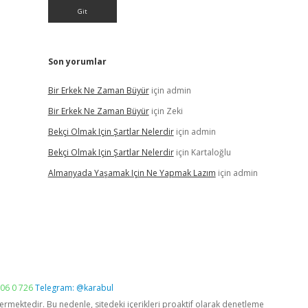
Son yorumlar
Bir Erkek Ne Zaman Büyür
için
admin
Bir Erkek Ne Zaman Büyür
için
Zeki
Bekçi Olmak Için Şartlar Nelerdir
için
admin
Bekçi Olmak Için Şartlar Nelerdir
için
Kartaloğlu
Almanyada Yaşamak Için Ne Yapmak Lazım
için
admin
06 0 726
Telegram: @karabul
vermektedir. Bu nedenle, sitedeki içerikleri proaktif olarak denetleme