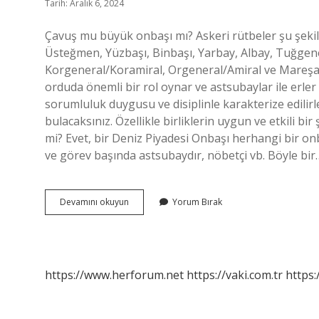
Tarih: Aralık 6, 2024
Çavuş mu büyük onbaşı mı? Askeri rütbeler şu şekil
Üsteğmen, Yüzbaşı, Binbaşı, Yarbay, Albay, Tuğg
Korgeneral/Koramiral, Orgeneral/Amiral ve Mareşa
orduda önemli bir rol oynar ve astsubaylar ile erler 
sorumluluk duygusu ve disiplinle karakterize edilirle
bulacaksınız. Özellikle birliklerin uygun ve etkili bi
mi? Evet, bir Deniz Piyadesi Onbaşı herhangi bir onba
ve görev başında astsubaydır, nöbetçi vb. Böyle bir
Çavuş
Devamını okuyun
Yorum Bırak
Emir
Verebilir
Mi
https://www.herforum.net
https://vaki.com.tr
https: