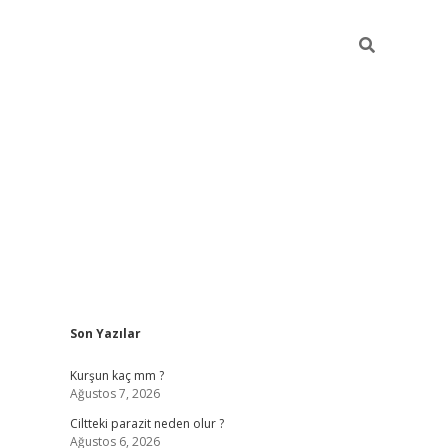
Sidebar
Son Yazılar
hilton bet güncel
Kurşun kaç mm ?
Ağustos 7, 2026
Ciltteki parazit neden olur ?
Ağustos 6, 2026