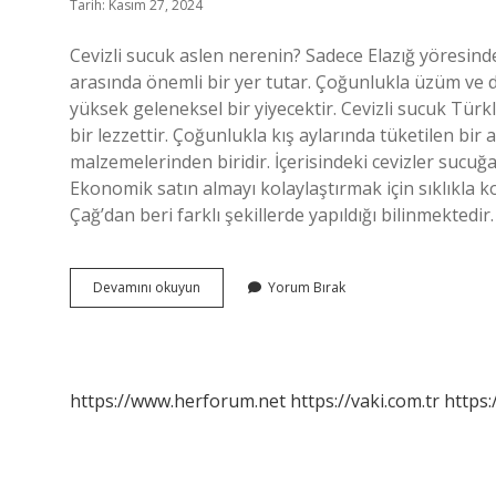
Tarih: Kasım 27, 2024
Cevizli sucuk aslen nerenin? Sadece Elazığ yöresinde 
arasında önemli bir yer tutar. Çoğunlukla üzüm ve dut
yüksek geleneksel bir yiyecektir. Cevizli sucuk Tür
bir lezzettir. Çoğunlukla kış aylarında tüketilen bir
malzemelerinden biridir. İçerisindeki cevizler sucuğa
Ekonomik satın almayı kolaylaştırmak için sıklıkla k
Çağ’dan beri farklı şekillerde yapıldığı bilinmektedi
Cevizli
Devamını okuyun
Yorum Bırak
Sucuk
Hangi
Bölgeye
Ait
https://www.herforum.net
https://vaki.com.tr
https: