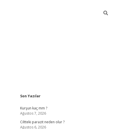
Sidebar
Son Yazılar
hilton bet gü
Kurşun kaç mm ?
Ağustos 7, 2026
Ciltteki parazit neden olur ?
Ağustos 6, 2026