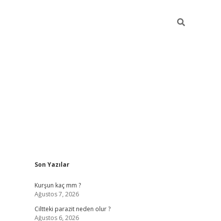
Sidebar
Son Yazılar
hilton bet 
Kurşun kaç mm ?
Ağustos 7, 2026
Ciltteki parazit neden olur ?
Ağustos 6, 2026