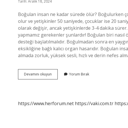
Tarih: Aralık 18, 2024
Boğulan insan ne kadar sürede ölür? Boğulurken çok
olur ve yetişkinler 50 saniyede, çocuklar ise 20 san
olarak değişir, ancak yetişkinlerde 3-4 dakika sürer
yapmamız gerekenler şunlardır! Boğulan biri nasıl öl
desteği başlatılmalıdır. Boğulmadan sonra en yayg
eksikliğine bağlı kalıcı organ hasarıdır. Boğulan i
almada zorluk, yüksek sesli, hızlı ve derin nefes alma
Her
Devamını okuyun
Yorum Bırak
Boğulan
Ölür
Mü
https://www.herforum.net
https://vaki.com.tr
https: