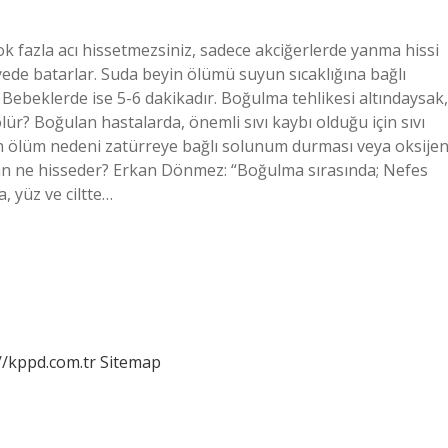
 fazla acı hissetmezsiniz, sadece akciğerlerde yanma hissi
iyede batarlar. Suda beyin ölümü suyun sıcaklığına bağlı
. Bebeklerde ise 5-6 dakikadır. Boğulma tehlikesi altındaysak,
ür? Boğulan hastalarda, önemli sıvı kaybı olduğu için sıvı
ın ölüm nedeni zatürreye bağlı solunum durması veya oksije
nsan ne hisseder? Erkan Dönmez: “Boğulma sırasında; Nefes
, yüz ve ciltte…
//kppd.com.tr
Sitemap