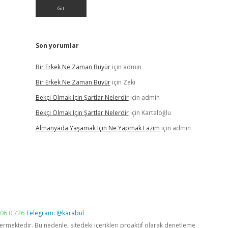
Son yorumlar
Bir Erkek Ne Zaman Büyür
için
admin
Bir Erkek Ne Zaman Büyür
için
Zeki
Bekçi Olmak Için Şartlar Nelerdir
için
admin
Bekçi Olmak Için Şartlar Nelerdir
için
Kartaloğlu
Almanyada Yaşamak Için Ne Yapmak Lazım
için
admin
06 0 726
Telegram: @karabul
vermektedir. Bu nedenle, sitedeki içerikleri proaktif olarak denetleme