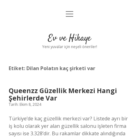
menüyü
Anasayfa
aç
Gizlilik Politikası
Ev ve Hikaye
Yasal Uyarı
Yeni yuvalar için neşeli öneriler!
Hakkımızda
Etiket:
Dilan Polatın kaç şirketi var
Queenzz Güzellik Merkezi Hangi
Şehirlerde Var
Tarih: Ekim 8, 2024
Türkiye’de kaç güzellik merkezi var? Listede ayrı bir
iş kolu olarak yer alan güzellik salonu işleten firma
sayısı ise 3.328’dir. Bu rakamlar dikkate alındığında