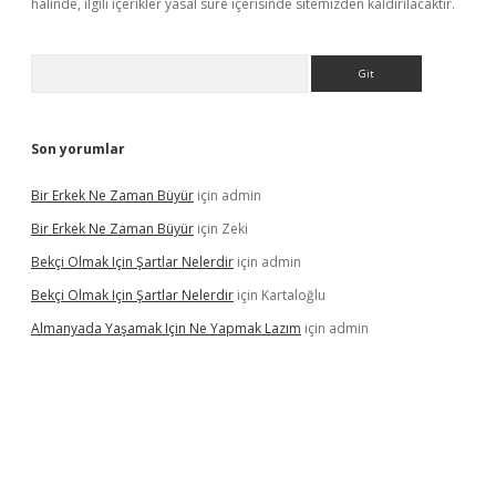
halinde, ilgili içerikler yasal süre içerisinde sitemizden kaldırılacaktır.
Arama
Son yorumlar
Bir Erkek Ne Zaman Büyür
için
admin
Bir Erkek Ne Zaman Büyür
için
Zeki
Bekçi Olmak Için Şartlar Nelerdir
için
admin
Bekçi Olmak Için Şartlar Nelerdir
için
Kartaloğlu
Almanyada Yaşamak Için Ne Yapmak Lazım
için
admin