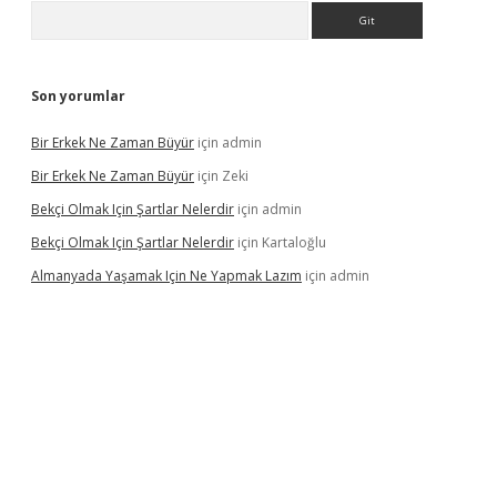
Arama
Son yorumlar
Bir Erkek Ne Zaman Büyür
için
admin
Bir Erkek Ne Zaman Büyür
için
Zeki
Bekçi Olmak Için Şartlar Nelerdir
için
admin
Bekçi Olmak Için Şartlar Nelerdir
için
Kartaloğlu
Almanyada Yaşamak Için Ne Yapmak Lazım
için
admin
ton bet güncel