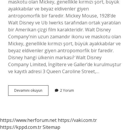
maskotu olan Mickey, genellikle kırmızı şort, büyük
ayakkabılar ve beyaz eldivenler giyen
antropomorfik bir faredir. Mickey Mouse, 1928’de
Walt Disney ve Ub Iwerks tarafından ortak yaratılan
bir Amerikan çizgi film karakteridir. Walt Disney
Company’nin uzun zamandır ikonu ve maskotu olan
Mickey, genellikle kırmızı şort, büyük ayakkabılar ve
beyaz eldivenler giyen antropomorfik bir faredir.
Disney hangi ülkenin markası? Walt Disney
Company Limited, İngiltere ve Galler’de kurulmuştur
ve kayıtlı adresi 3 Queen Caroline Street,…
Minnie
Devamını okuyun
2 Yorum
Mouse
Hangi
Ülkenin
https://www.herforum.net
https://vaki.com.tr
https://kppd.com.tr
Sitemap