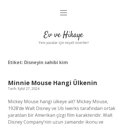
menüyü
Anasayfa
aç
Gizlilik Politikası
Ev ve Hikaye
Yasal Uyarı
Yeni yuvalar için neşeli öneriler!
Hakkımızda
Etiket:
Disneyin sahibi kim
Minnie Mouse Hangi Ülkenin
Tarih: Eylül 27, 2024
Mickey Mouse hangi ülkeye ait? Mickey Mouse,
1928’de Walt Disney ve Ub Iwerks tarafından ortak
yaratılan bir Amerikan çizgi film karakteridir. Walt
Disney Company’nin uzun zamandır ikonu ve