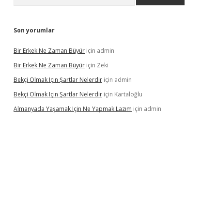
Son yorumlar
Bir Erkek Ne Zaman Büyür
için
admin
Bir Erkek Ne Zaman Büyür
için
Zeki
Bekçi Olmak Için Şartlar Nelerdir
için
admin
Bekçi Olmak Için Şartlar Nelerdir
için
Kartaloğlu
Almanyada Yaşamak Için Ne Yapmak Lazım
için
admin
ton bet güncel