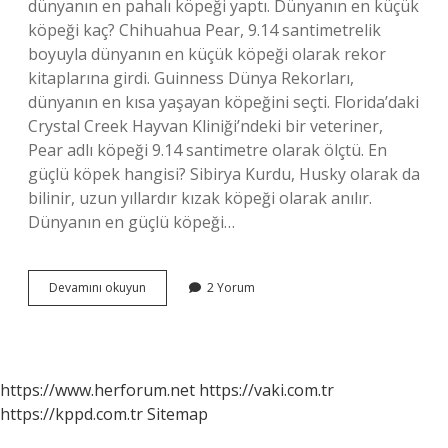
dünyanın en pahalı köpeği yaptı. Dünyanın en küçük
köpeği kaç? Chihuahua Pear, 9.14 santimetrelik
boyuyla dünyanın en küçük köpeği olarak rekor
kitaplarına girdi. Guinness Dünya Rekorları,
dünyanın en kısa yaşayan köpeğini seçti. Florida’daki
Crystal Creek Hayvan Kliniği’ndeki bir veteriner,
Pear adlı köpeği 9.14 santimetre olarak ölçtü. En
güçlü köpek hangisi? Sibirya Kurdu, Husky olarak da
bilinir, uzun yıllardır kızak köpeği olarak anılır.
Dünyanın en güçlü köpeği…
Dünyanın
Devamını okuyun
2 Yorum
En
Pahalı
Köpeği
Kaç
Tldir
https://www.herforum.net
https://vaki.com.tr
https://kppd.com.tr
Sitemap