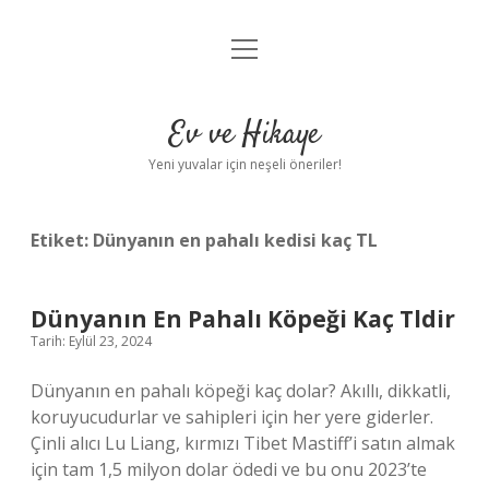
menüyü
Anasayfa
aç
Gizlilik Politikası
Ev ve Hikaye
Yasal Uyarı
Yeni yuvalar için neşeli öneriler!
Hakkımızda
Etiket:
Dünyanın en pahalı kedisi kaç TL
Dünyanın En Pahalı Köpeği Kaç Tldir
Tarih: Eylül 23, 2024
Dünyanın en pahalı köpeği kaç dolar? Akıllı, dikkatli,
koruyucudurlar ve sahipleri için her yere giderler.
Çinli alıcı Lu Liang, kırmızı Tibet Mastiff’i satın almak
için tam 1,5 milyon dolar ödedi ve bu onu 2023’te