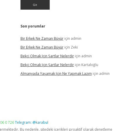
Son yorumlar
Bir Erkek Ne Zaman Büyür
için
admin
Bir Erkek Ne Zaman Büyür
için
Zeki
Bekçi Olmak Için Şartlar Nelerdir
için
admin
Bekçi Olmak Için Şartlar Nelerdir
için
Kartaloğlu
Almanyada Yaşamak Için Ne Yapmak Lazım
için
admin
06 0 726
Telegram: @karabul
vermektedir. Bu nedenle, sitedeki içerikleri proaktif olarak denetleme