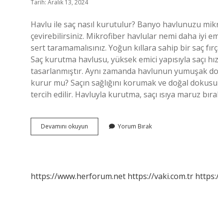
Tarih: Aralık 13, 2024
Havlu ile saç nasıl kurutulur? Banyo havlunuzu mik
çevirebilirsiniz. Mikrofiber havlular nemi daha iyi e
sert taramamalısınız. Yoğun kıllara sahip bir saç fı
Saç kurutma havlusu, yüksek emici yapısıyla saçı hız
tasarlanmıştır. Aynı zamanda havlunun yumuşak doku
kurur mu? Saçın sağlığını korumak ve doğal dokusu
tercih edilir. Havluyla kurutma, saçı ısıya maruz 
Havlu
Devamını okuyun
Yorum Bırak
Saçta
Ne
Kadar
Kalmalı
https://www.herforum.net
https://vaki.com.tr
https: