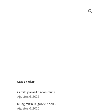
Sidebar
Son Yazılar
hilton bet g
Ciltteki parazit neden olur ?
Ağustos 6, 2026
Kulağımızın iki görevi nedir ?
Ağustos 6, 2026