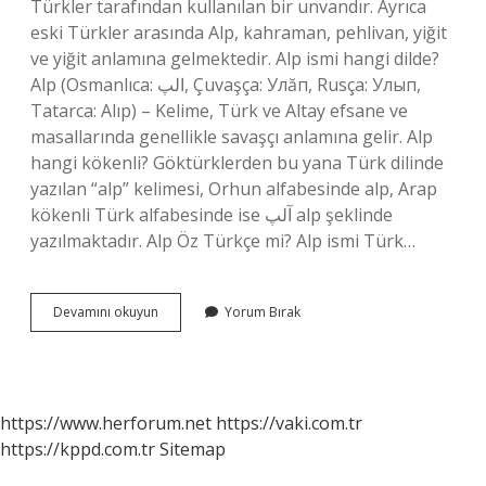
Türkler tarafından kullanılan bir unvandır. Ayrıca
eski Türkler arasında Alp, kahraman, pehlivan, yiğit
ve yiğit anlamına gelmektedir. Alp ismi hangi dilde?
Alp (Osmanlıca: الپ, Çuvaşça: Улăп, Rusça: Улып,
Tatarca: Alıp) – Kelime, Türk ve Altay efsane ve
masallarında genellikle savaşçı anlamına gelir. Alp
hangi kökenli? Göktürklerden bu yana Türk dilinde
yazılan “alp” kelimesi, Orhun alfabesinde alp, Arap
kökenli Türk alfabesinde ise آلپ alp şeklinde
yazılmaktadır. Alp Öz Türkçe mi? Alp ismi Türk…
Alp
Devamını okuyun
Yorum Bırak
Ismi
Arapça
Mı
https://www.herforum.net
https://vaki.com.tr
https://kppd.com.tr
Sitemap