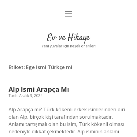
menüyü
Anasayfa
aç
Gizlilik Politikası
Ev ve Hikaye
Yasal Uyarı
Yeni yuvalar için neşeli öneriler!
Hakkımızda
Etiket:
Ege ismi Türkçe mi
Alp Ismi Arapça Mı
Tarih: Aralık 3, 2024
Alp Arapça mı? Türk kökenli erkek isimlerinden biri
olan Alp, birçok kişi tarafından sorulmaktadır.
Anlamı tartışmalı olan bu isim, Türk kökenli olması
nedeniyle dikkat çekmektedir. Alp isminin anlamı