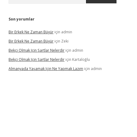
Son yorumlar
Bir Erkek Ne Zaman Büyür
için
admin
Bir Erkek Ne Zaman Büyür
için
Zeki
Bekçi Olmak Için Şartlar Nelerdir
için
admin
Bekçi Olmak Için Şartlar Nelerdir
için
Kartaloğlu
Almanyada Yaşamak Için Ne Yapmak Lazım
için
admin
ton bet güncel