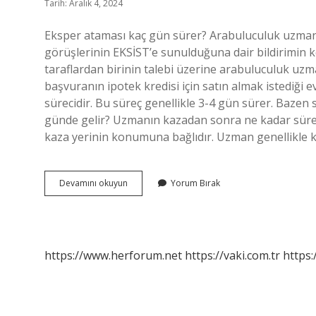
Tarih: Aralık 4, 2024
Eksper ataması kaç gün sürer? Arabuluculuk uzmanı a
görüşlerinin EKSİST’e sunulduğuna dair bildirimin ke
taraflardan birinin talebi üzerine arabuluculuk uzm
başvuranın ipotek kredisi için satın almak istediği 
sürecidir. Bu süreç genellikle 3-4 gün sürer. Bazen 
günde gelir? Uzmanın kazadan sonra ne kadar sürede 
kaza yerinin konumuna bağlıdır. Uzman genellikle 
Eksper
Devamını okuyun
Yorum Bırak
Kaç
Günde
Atanır
https://www.herforum.net
https://vaki.com.tr
https: