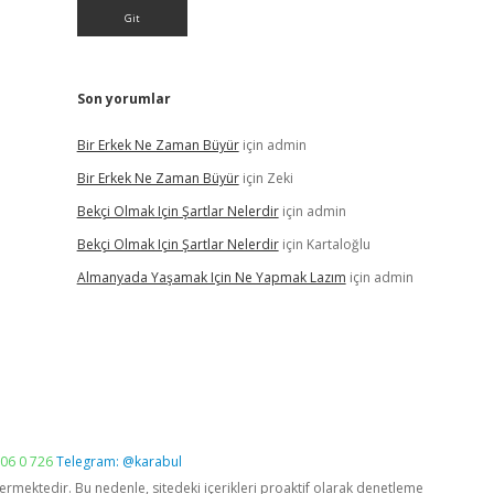
Son yorumlar
Bir Erkek Ne Zaman Büyür
için
admin
Bir Erkek Ne Zaman Büyür
için
Zeki
Bekçi Olmak Için Şartlar Nelerdir
için
admin
Bekçi Olmak Için Şartlar Nelerdir
için
Kartaloğlu
Almanyada Yaşamak Için Ne Yapmak Lazım
için
admin
06 0 726
Telegram: @karabul
vermektedir. Bu nedenle, sitedeki içerikleri proaktif olarak denetleme