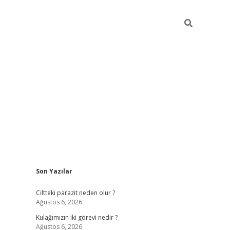
Sidebar
Son Yazılar
hilton bet gü
Ciltteki parazit neden olur ?
Ağustos 6, 2026
Kulağımızın iki görevi nedir ?
Ağustos 6, 2026