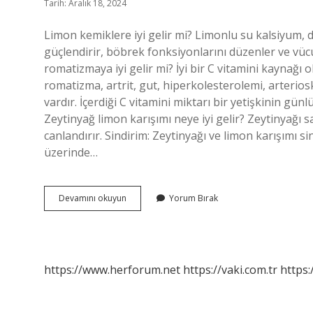
Tarih: Aralık 18, 2024
Limon kemiklere iyi gelir mi? Limonlu su kalsiyum, d
güçlendirir, böbrek fonksiyonlarını düzenler ve vücu
romatizmaya iyi gelir mi? İyi bir C vitamini kaynağı 
romatizma, artrit, gut, hiperkolesterolemi, arterios
vardır. İçerdiği C vitamini miktarı bir yetişkinin günl
Zeytinyağ limon karışımı neye iyi gelir? Zeytinyağı s
canlandırır. Sindirim: Zeytinyağı ve limon karışımı s
üzerinde…
Limon
Devamını okuyun
Yorum Bırak
Eklem
Ağrılarına
Iyi
Gelir
Mi
https://www.herforum.net
https://vaki.com.tr
https: