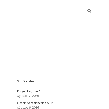
Sidebar
Son Yazılar
hilton bet g
Kurşun kaç mm ?
Ağustos 7, 2026
Ciltteki parazit neden olur ?
Ağustos 6, 2026