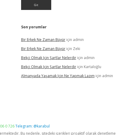
Son yorumlar
Bir Erkek Ne Zaman Büyür
için
admin
Bir Erkek Ne Zaman Büyür
için
Zeki
Bekçi Olmak Için Şartlar Nelerdir
için
admin
Bekçi Olmak Için Şartlar Nelerdir
için
Kartaloğlu
Almanyada Yaşamak Için Ne Yapmak Lazım
için
admin
06 0 726
Telegram: @karabul
vermektedir. Bu nedenle, sitedeki içerikleri proaktif olarak denetleme