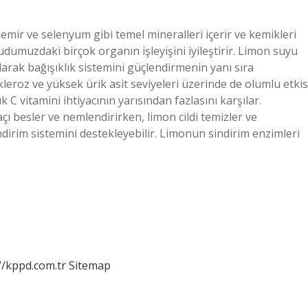
emir ve selenyum gibi temel mineralleri içerir ve kemikleri
dumuzdaki birçok organın işleyişini iyileştirir. Limon suyu
olarak bağışıklık sistemini güçlendirmenin yanı sıra
kleroz ve yüksek ürik asit seviyeleri üzerinde de olumlu etkis
ük C vitamini ihtiyacının yarısından fazlasını karşılar.
açı besler ve nemlendirirken, limon cildi temizler ve
indirim sistemini destekleyebilir. Limonun sindirim enzimleri
//kppd.com.tr
Sitemap