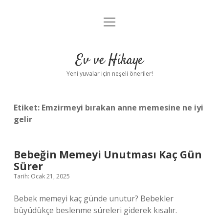
menüyü
Anasayfa
aç
Gizlilik Politikası
Ev ve Hikaye
Yasal Uyarı
Yeni yuvalar için neşeli öneriler!
Hakkımızda
Etiket:
Emzirmeyi bırakan anne memesine ne iyi
gelir
Bebeğin Memeyi Unutması Kaç Gün
Sürer
Tarih: Ocak 21, 2025
Bebek memeyi kaç günde unutur? Bebekler
büyüdükçe beslenme süreleri giderek kısalır.