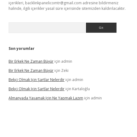
içerikleri,
backlinkpanelicomtr@gmail.com
adresine bildirmeniz
halinde, ilgili içerikler yasal süre içerisinde sitemizden kaldırılacaktır.
Arama
Son yorumlar
Bir Erkek Ne Zaman Büyür
için
admin
Bir Erkek Ne Zaman Büyür
için
Zeki
Bekçi Olmak Için Şartlar Nelerdir
için
admin
Bekçi Olmak Için Şartlar Nelerdir
için
Kartaloğlu
Almanyada Yaşamak Için Ne Yapmak Lazım
için
admin