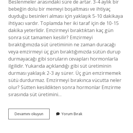
Beslenmeler arasındaki süre de artar. 3-4 aylık bir
bebeğin dolu bir memeyi boşaltması ve ihtiyaç
duyduğu besinleri alması için yaklaşık 5-10 dakikaya
ihtiyacı vardır. Toplamda her iki taraf için de 10-15
dakika yeterlidir. Emzirmeyi bıraktıktan kaç gün
sonra süt tamamen kesilir? Emzirmeyi
bıraktığımızda süt üretiminin ne zaman duracağı
veya emzirmeyi üç gün bıraktığımızda sütün durup
durmayacağı gibi soruların cevapları hormonlarla
ilgilidir. Yukarıda açıklandığı gibi süt üretiminin
durması yaklaşık 2-3 ay sürer. Üç gün emzirmemek
sütü durdurmaz. Emzirmeyi bırakınca vücutta neler
olur? Sütten kesildikten sonra hormonlar Emzirme
sırasında süt üretimini…
Bebeğin
Devamını okuyun
Yorum Bırak
Memeyi
Unutması
Kaç