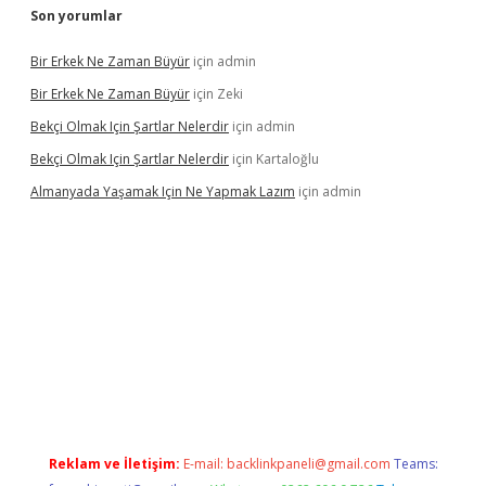
Son yorumlar
Bir Erkek Ne Zaman Büyür
için
admin
Bir Erkek Ne Zaman Büyür
için
Zeki
Bekçi Olmak Için Şartlar Nelerdir
için
admin
Bekçi Olmak Için Şartlar Nelerdir
için
Kartaloğlu
Almanyada Yaşamak Için Ne Yapmak Lazım
için
admin
ton bet güncel
Reklam ve İletişim:
E-mail:
backlinkpaneli@gmail.com
Teams: