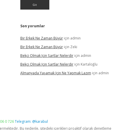
Son yorumlar
Bir Erkek Ne Zaman Büyür
için
admin
Bir Erkek Ne Zaman Büyür
için
Zeki
Bekçi Olmak Için Şartlar Nelerdir
için
admin
Bekçi Olmak Için Şartlar Nelerdir
için
Kartaloğlu
Almanyada Yaşamak Için Ne Yapmak Lazım
için
admin
06 0 726
Telegram: @karabul
vermektedir. Bu nedenle, sitedeki içerikleri proaktif olarak denetleme