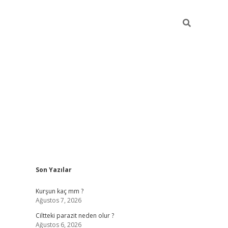
Sidebar
Son Yazılar
hilton bet g
Kurşun kaç mm ?
Ağustos 7, 2026
Ciltteki parazit neden olur ?
Ağustos 6, 2026