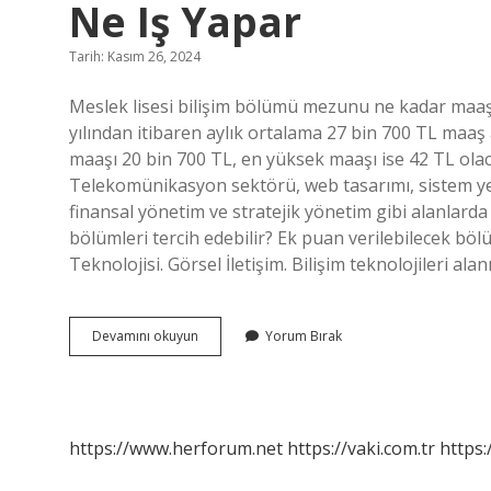
Ne Iş Yapar
Tarih: Kasım 26, 2024
Meslek lisesi bilişim bölümü mezunu ne kadar maaş al
yılından itibaren aylık ortalama 27 bin 700 TL maaş a
maaşı 20 bin 700 TL, en yüksek maaşı ise 42 TL olac
Telekomünikasyon sektörü, web tasarımı, sistem yeterl
finansal yönetim ve stratejik yönetim gibi alanlarda
bölümleri tercih edebilir? Ek puan verilebilecek bölü
Teknolojisi. Görsel İletişim. Bilişim teknolojileri al
Lise
Devamını okuyun
Yorum Bırak
Bilişim
Teknolojileri
Bölümü
Mezunları
Ne
https://www.herforum.net
https://vaki.com.tr
https:
Iş
Yapar