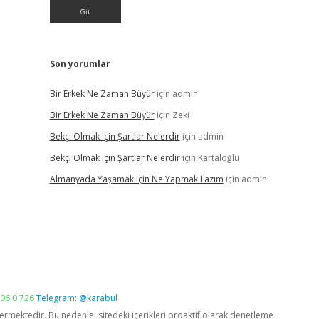
Son yorumlar
Bir Erkek Ne Zaman Büyür
için
admin
Bir Erkek Ne Zaman Büyür
için
Zeki
Bekçi Olmak Için Şartlar Nelerdir
için
admin
Bekçi Olmak Için Şartlar Nelerdir
için
Kartaloğlu
Almanyada Yaşamak Için Ne Yapmak Lazım
için
admin
06 0 726
Telegram: @karabul
vermektedir. Bu nedenle, sitedeki içerikleri proaktif olarak denetleme