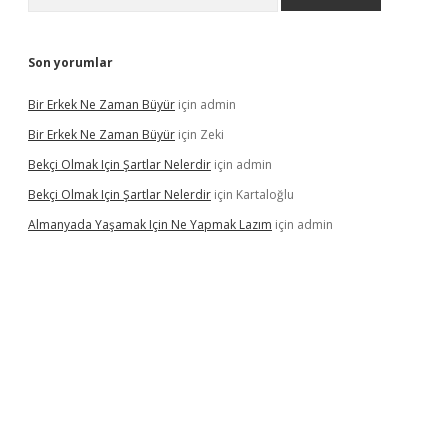
Son yorumlar
Bir Erkek Ne Zaman Büyür
için
admin
Bir Erkek Ne Zaman Büyür
için
Zeki
Bekçi Olmak Için Şartlar Nelerdir
için
admin
Bekçi Olmak Için Şartlar Nelerdir
için
Kartaloğlu
Almanyada Yaşamak Için Ne Yapmak Lazım
için
admin
et güncel