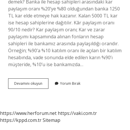
demek? Banka ile hesap sahipleri arasındaki kar
paylaşım oranı %20’ye %80 olduğundan banka 1250
TL kar elde etmeye hak kazanır. Kalan 5000 TL kar
ise hesap sahiplerine dağıtılır. Kâr paylaşım oranı
90/10 nedir? Kar paylaşım oranı; Kar ve zarar
paylaşımı kapsamında alınan fonların hesap
sahipleri ile bankamız arasında paylaşıldığı orandır.
Örneğin; %90’a %10 katılım oranı ile açılan bir katılım
hesabında, vade sonunda elde edilen karın %90’ı
müşteride, %10’u ise bankamızda…
Kâr
Devamını okuyun
Yorum Bırak
Paylaşım
Oranı
Nedir
https://www.herforum.net
https://vaki.com.tr
https://kppd.com.tr
Sitemap