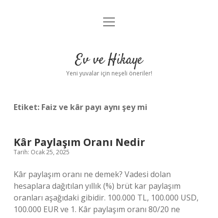
menüyü
Anasayfa
aç
Gizlilik Politikası
Ev ve Hikaye
Yasal Uyarı
Yeni yuvalar için neşeli öneriler!
Hakkımızda
Etiket:
Faiz ve kâr payı aynı şey mi
Kâr Paylaşım Oranı Nedir
Tarih: Ocak 25, 2025
Kâr paylaşım oranı ne demek? Vadesi dolan
hesaplara dağıtılan yıllık (%) brüt kar paylaşım
oranları aşağıdaki gibidir. 100.000 TL, 100.000 USD,
100.000 EUR ve 1. Kâr paylaşım oranı 80/20 ne